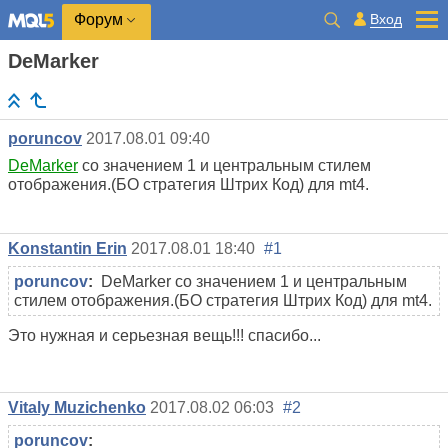
Вход
Форум
DeMarker
poruncov
2017.08.01 09:40
DeMarker
со значением 1 и центральным стилем
отображения.(БО стратегия Штрих Код) для mt4.
Konstantin Erin
2017.08.01 18:40
#1
poruncov
:
DeMarker со значением 1 и центральным
стилем отображения.(БО стратегия Штрих Код) для mt4.
Это нужная и серьезная вещь!!! спасибо...
Vitaly Muzichenko
2017.08.02 06:03
#2
poruncov
: