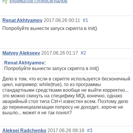
Индикатор суперсигналов
Renat Akhtyamov
2017.06.26 00:11
#1
Попробуйте вынести запуcк скрипта в init()
Matvey Alekseev
2017.06.26 01:17
#2
Renat Akhtyamov
:
Попробуйте вынести запуcк скрипта в init()
Дело в том, что если в скрипте используется бесконечный
цикл, например: while(true), то из программы
стандартными средствами вообще не выйти корректно...
это можно скинуть на специфику MQL конечно, однако
аварийный стоп типа Ctrl+\ известен всем. Поэтому дело
до переинициализации попросу не доходит.. короче не
вышло... может я не так понял?
Aleksei Radchenko
2017.06.26 08:18
#3