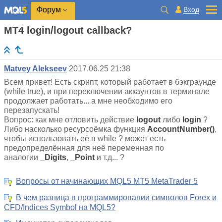
Вход
Форум
MT4 login/logout callback?
Matvey Alekseev
2017.06.25 21:38
Всем привет! Есть скрипт, который работает в бэкграунде
(while true), и при переключении аккаунтов в терминале
продолжает работать... а мне необходимо его
перезапускать!
Вопрос: как мне отловить действие
logout
либо
login
?
Либо насколько ресурсоёмка функция
AccountNumber()
,
чтобы использовать её в while ? может есть
предопределённая для неё переменная по
аналогии
_Digits
,
_Point
и т.д... ?
Вопросы от начинающих MQL5 MT5 MetaTrader 5
В чем разница в программировании символов Forex и
CFD/Indices Symbol на MQL5?