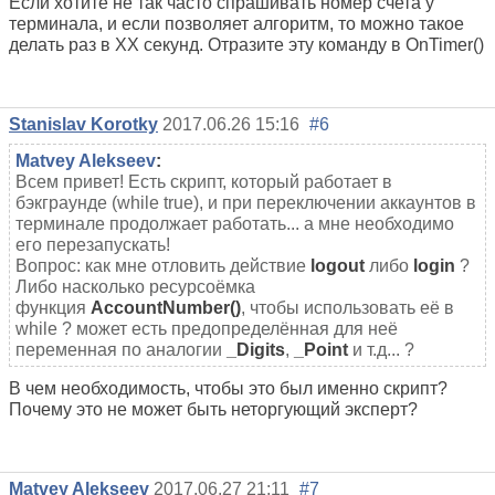
Если хотите не так часто спрашивать
номер счета
у
терминала, и если позволяет алгоритм, то можно такое
делать раз в ХХ секунд. Отразите эту команду в OnTimer()
Stanislav Korotky
2017.06.26 15:16
#6
Matvey Alekseev
:
Всем привет! Есть скрипт, который работает в
бэкграунде (while true), и при переключении аккаунтов в
терминале продолжает работать... а мне необходимо
его перезапускать!
Вопрос: как мне отловить действие
logout
либо
login
?
Либо насколько ресурсоёмка
функция
AccountNumber()
, чтобы использовать её в
while ? может есть предопределённая для неё
переменная по аналогии
_Digits
,
_Point
и т.д... ?
В чем необходимость, чтобы это был именно скрипт?
Почему это не может быть неторгующий эксперт?
Matvey Alekseev
2017.06.27 21:11
#7