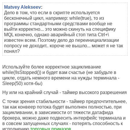
Matvey Alekseev
:
Дело в том, что если в скрипте используется
бесконечный цикл, например: while(true), то из
программы стандартными средствами вообще не
выйти корректно... это можно скинуть на специфику
MQL конечно, однако аварийный стоп типа Ctrl+\
известен всем. Поэтому дело до переинициализации
попросу не доходит.. короче не вышло... может я не так
понял?
Используйте более корректное зацикливание
while(!IsStopped()) и будет вам счастье (не забудьте в
цикле, отдать немного времени на нужды терминала -
Sleep(50) хотя-бы)
Ну или на крайний случай - таймер высокого разрешения
С точки зрения стабильности - таймер предпочтительнее,
так как конвеер потока будет выполнен полностью, при
зацикливании, в зависимости от тяжести датафида
брокера, можно даже подвесить интерфейс терминала и
в совсем запущенных случаях - потерять способность к
исполнению
торговых приказов