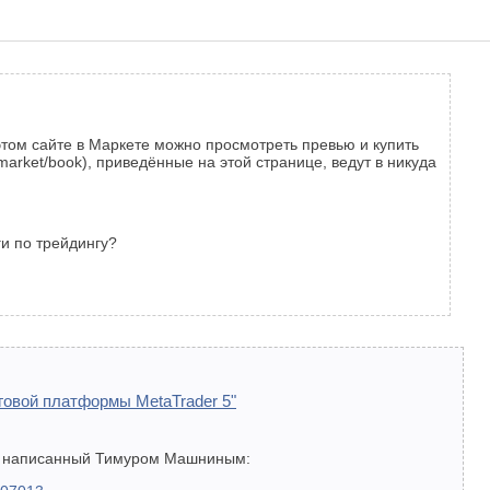
а этом сайте в Маркете можно просмотреть превью и купить
/market/book), приведённые на этой странице, ведут в никуда
ги по трейдингу?
говой платформы MetaTrader 5"
5, написанный Тимуром Машниным: