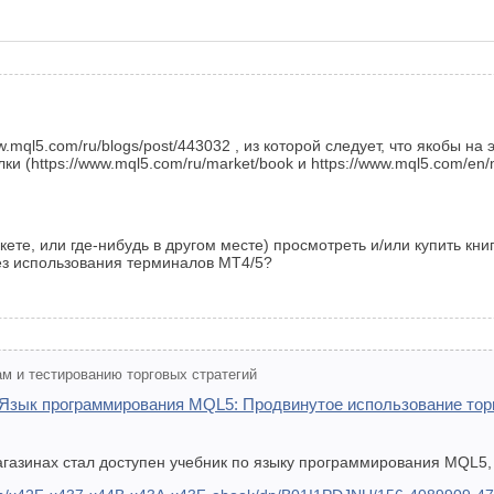
ww.mql5.com/ru/blogs/post/443032 , из которой следует, что якобы н
лки (https://www.mql5.com/ru/market/book и https://www.mql5.com/en
ете, или где-нибудь в другом месте) просмотреть и/или купить кни
без использования терминалов MT4/5?
м и тестированию торговых стратегий
"Язык программирования MQL5: Продвинутое использование тор
магазинах стал доступен учебник по языку программирования MQL