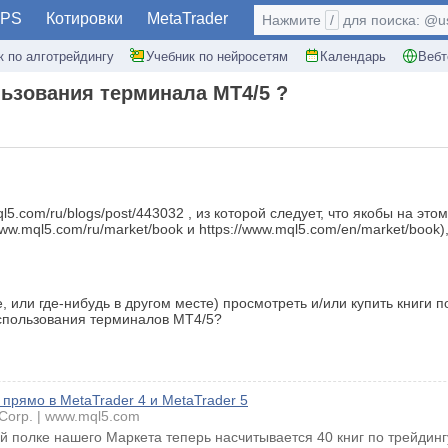
PS
Котировки
MetaTrader
Нажмите
/
для поиска: @use
к по алготрейдингу
Учебник по нейросетям
Календарь
Вебт
льзования терминала MT4/5 ?
ql5.com/ru/blogs/post/443032 , из которой следует, что якобы на э
/www.mql5.com/ru/market/book и https://www.mql5.com/en/market/book
, или где-нибудь в другом месте) просмотреть и/или купить книги п
использования терминалов MT4/5?
 прямо в MetaTrader 4 и MetaTrader 5
Corp.
www.mql5.com
 полке нашего Маркета теперь насчитывается 40 книг по трейдингу