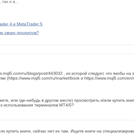
так и в...
ader 4 и MetaTrader 5
ю своих продуктов?
ww.mql5.com/ru/blogs/post/443032 , из которой следует, что якобы н
лки (https://www.mql5.com/ru/market/book и https://www.mql5.com/en
ете, или где-нибудь в другом месте) просмотреть и/или купить кни
без использования терминалов MT4/5?
ло купить книги, сейчас нет их там. Ищите книги на специализиров