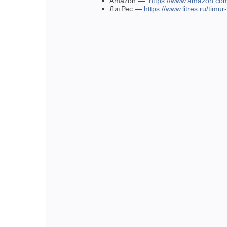
Amazon —
https://www.amazon.c
ЛитРес —
https://www.litres.ru/ti