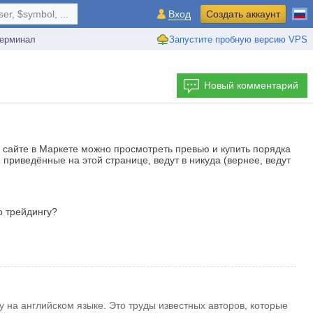
r, $symbol, ...
Вход
Создать аккаунт
ерминал
Запустите пробную версию VPS
Новый комментарий
том сайте в Маркете можно просмотреть превью и купить порядка
), приведённые на этой странице, ведут в никуда (вернее, ведут
о трейдингу?
 на английском языке. Это труды известных авторов, которые