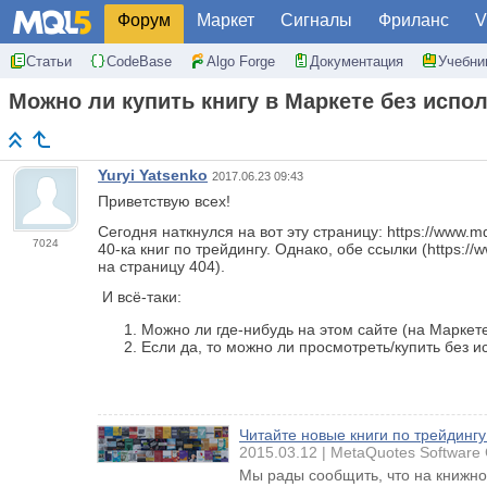
Форум
Маркет
Сигналы
Фриланс
V
Статьи
CodeBase
Algo Forge
Документация
Учебни
Можно ли купить книгу в Маркете без испо
Yuryi Yatsenko
2017.06.23 09:43
Приветствую всех!
Сегодня наткнулся на вот эту страницу: https://www.m
7024
40-ка книг по трейдингу. Однако, обе ссылки (https:/
на страницу 404).
И всё-таки:
Можно ли где-нибудь на этом сайте (на Маркете
Если да, то можно ли просмотреть/купить без 
Читайте новые книги по трейдингу
2015.03.12
MetaQuotes Software 
Мы рады сообщить, что на книжной