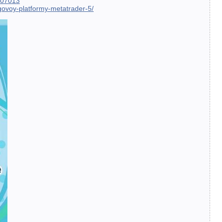
707013
govoy-platformy-metatrader-5/