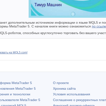
танет дополнительным источником информации о языке MQL5 и пом
ормы MetaTrader 5. С началом книги можно ознакомиться
по ссылк
QL5-роботов, способных круглосуточно торговать без вашего участ
овать на MQL5.com!
атформа
MetaTrader 5
О проекте
бновления
MetaTrader 5
Хроника сайта
рения и технологии
Условия использования
пользователя
MetaTrader 5
Соглашение о рекуррентных пла
х стратегий MQL5
Агентский договор-оферта