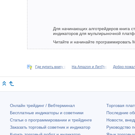
Для начинающих алготрейдеров книга с
индикаторов для мультирыночной платф
Читайте и начинайте программировать M
Где купить книгу о
На Amazon и ЛитРес
Добро пожал
Онлайн трейдинг / Вебтерминал
Торговая пл
Бесплатные индикаторы и советники
Последние о
Статьи о программировании и трейдинге
Новости, внед
Заказать торговый советник и индикатор
Руководство 
Купить торговый робот и индикатор
Язык торговы