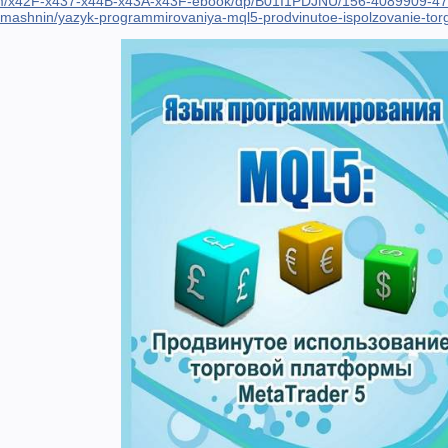
om/x42F-x437-x44B-x43A-x43F-ebook/dp/B01I1PDJNU/156-4089909-4
mur-mashnin/yazyk-programmirovaniya-mql5-prodvinutoe-ispolzovanie-tor