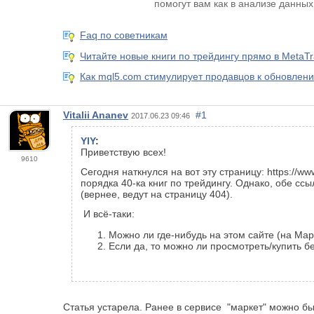
помогут вам как в анализе данных, 
Faq по советникам
Читайте новые книги по трейдингу прямо в MetaTr
Как mql5.com стимулирует продавцов к обновлени
Vitalii Ananev
#1
2017.06.23 09:46
YIY
:
Приветствую всех!
9610
Сегодня наткнулся на вот эту страницу: https://w
порядка 40-ка книг по трейдингу. Однако, обе ссы
(вернее, ведут на страницу 404).
И всё-таки:
Можно ли где-нибудь на этом сайте (на Марк
Если да, то можно ли просмотреть/купить 
Статья устарела. Ранее в сервисе "маркет" можно бы