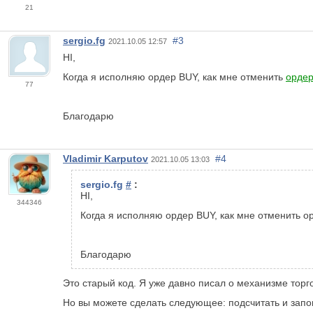
21
sergio.fg
#3
2021.10.05 12:57
HI,
Когда я исполняю ордер BUY, как мне отменить
орде
77
Благодарю
Vladimir Karputov
#4
2021.10.05 13:03
sergio.fg
#
:
HI,
344346
Когда я исполняю ордер BUY, как мне отменить орд
Благодарю
Это старый код. Я уже давно писал о механизме торг
Но вы можете сделать следующее: подсчитать и запо