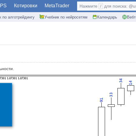
PS
Котировки
MetaTrader
Нажмите
/
для поиска: @use
к по алготрейдингу
Учебник по нейросетям
Календарь
Вебт
ьности.