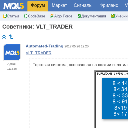
Форум
Маркет
Сигналы
Фриланс
V
Статьи
CodeBase
Algo Forge
Документация
Учебни
Советники: VLT_TRADER
Automated-Trading
2017.05.26 12:20
VLT_TRADER
:
Админ
Торговая система, основанная на сжатии волатил
111636