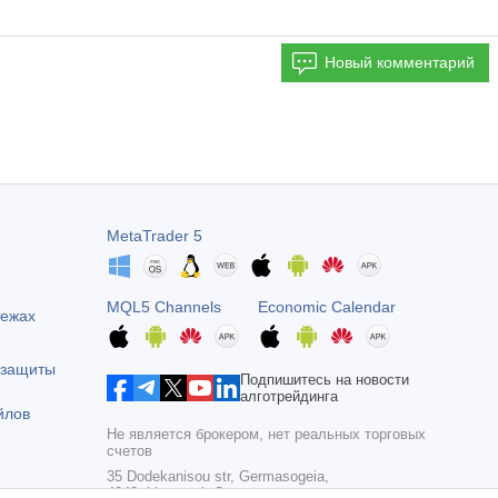
Новый комментарий
MetaTrader 5
MQL5 Channels
Economic Calendar
тежах
 защиты
Подпишитесь на новости
алготрейдинга
йлов
Не является брокером, нет реальных торговых
счетов
35 Dodekanisou str, Germasogeia,
4043, Limassol, Cyprus