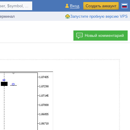
r, $symbol, ...
Вход
Создать аккаунт
ерминал
Запустите пробную версию VPS
Новый комментарий