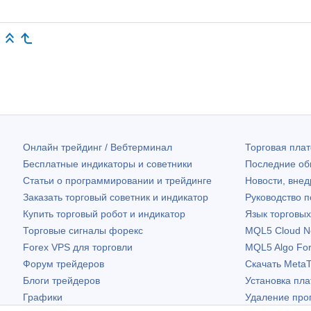
Онлайн трейдинг / Вебтерминал
Торговая пл
Бесплатные индикаторы и советники
Последние о
Статьи о программировании и трейдинге
Новости, внед
Заказать торговый советник и индикатор
Руководство 
Купить торговый робот и индикатор
Язык торговы
Торговые сигналы форекс
MQL5 Cloud N
Forex VPS для торговли
MQL5 Algo Fo
Форум трейдеров
Скачать
MetaT
Блоги трейдеров
Установка пл
Графики
Удаление про