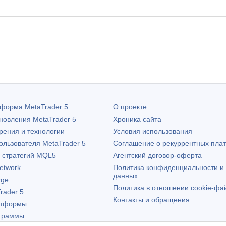
атформа
MetaTrader 5
О проекте
бновления
MetaTrader 5
Хроника сайта
рения и технологии
Условия использования
пользователя
MetaTrader 5
Соглашение о рекуррентных пла
х стратегий MQL5
Агентский договор-оферта
etwork
Политика конфиденциальности и
данных
rge
Политика в отношении cookie-фа
rader 5
Контакты и обращения
атформы
граммы