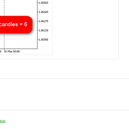
stop
.