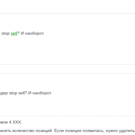
р
stop
sell
? И наоборот.
ер stop sell? И наоборот.
овли 4.XXX.
мнить количество позиций. Если позиция появилась, нужно удалит