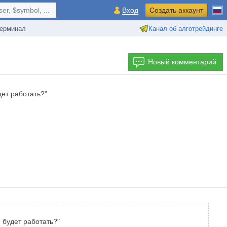
r, $symbol, ...
Вход
Создать аккаунт
ерминал
Канал об алготрейдинге
Новый комментарий
дет работать?"
н будет работать?"