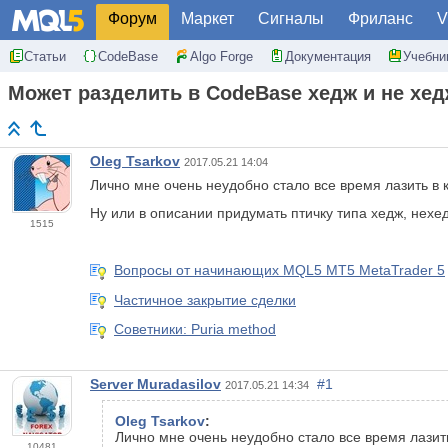
Форум
Маркет
Сигналы
Фриланс
V
Статьи
CodeBase
Algo Forge
Документация
Учебни
Может разделить в CodeBase хедж и не хе
Oleg Tsarkov
2017.05.21 14:04
Лично мне очень неудобно стало все время лазить в ко
Ну или в описании придумать птичку типа хедж, нехе
1515
Вопросы от начинающих MQL5 MT5 MetaTrader 5
Частичное закрытие сделки
Советники: Puria method
Server Muradasilov
#1
2017.05.21 14:34
Oleg Tsarkov
:
Лично мне очень неудобно стало все время лазить 
10481