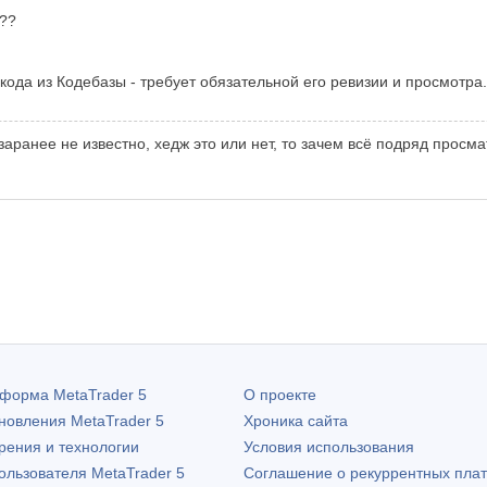
???
ода из Кодебазы - требует обязательной его ревизии и просмотра. 
заранее не известно, хедж это или нет, то зачем всё подряд просм
атформа
MetaTrader 5
О проекте
бновления
MetaTrader 5
Хроника сайта
рения и технологии
Условия использования
пользователя
MetaTrader 5
Соглашение о рекуррентных пла