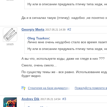
Ну или в описании придумать птичку типа хедж, н
Да и в сигналах такую (птичку) надобно ,не понятно
Georgiy Merts
#2
2017.05.21 14:39
Oleg Tsarkov
:
Лично мне очень неудобно стало все время лазить 
10325
Ну или в описании придумать птичку типа хедж, н
А вы что, используете коды, даже не глядя в них ???
Смело, очень смело...
По существу темы же - все равно. Использование кода
будет видно.
Стратегия на базе индикатора
Пожалуйста помогите в
Andrey Dik
#3
2017.05.21 14:54