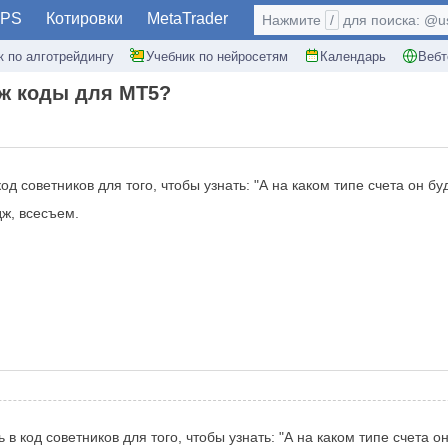
PS
Котировки
MetaTrader
Нажмите
/
для поиска: @use
к по алготрейдингу
Учебник по нейросетям
Календарь
Вебт
дж коды для MT5?
д советников для того, чтобы узнать: "А на каком типе счета он бу
дж, всесъем.
в код советников для того, чтобы узнать: "А на каком типе счета о