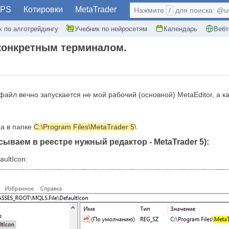
PS
Котировки
MetaTrader
Нажмите
/
для поиска: @use
к по алготрейдингу
Учебник по нейросетям
Календарь
Вебт
конкретным терминалом.
айл вечно запускается не мой рабочий (основной) MetaEditor, а ка
ра в папке
C:\Program Files\MetaTrader 5
\
ваем в реестре нужный редактор - MetaTrader 5):
ultIcon: