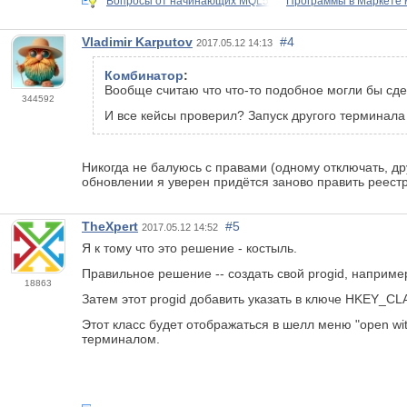
Вопросы от начинающих MQL5
Программы в Маркете
Vladimir Karputov
#4
2017.05.12 14:13
Комбинатор
:
Вообще считаю что что-то подобное могли бы сд
344592
И все кейсы проверил? Запуск другого терминал
Никогда не балуюсь с правами (одному отключать, дру
обновлении я уверен придётся заново править реестр
TheXpert
#5
2017.05.12 14:52
Я к тому что это решение - костыль.
Правильное решение -- создать свой progid, например 
18863
Затем этот progid добавить указать в ключе HKEY_
Этот класс будет отображаться в шелл меню "open wi
терминалом.