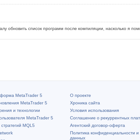
алу обновить список программ после компиляции, насколько я пом
атформа
MetaTrader 5
О проекте
бновления
MetaTrader 5
Хроника сайта
рения и технологии
Условия использования
пользователя
MetaTrader 5
Соглашение о рекуррентных пла
х стратегий MQL5
Агентский договор-оферта
etwork
Политика конфиденциальности и
данных