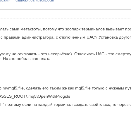
 можно
Ошибки, баги, вопросы
елать сами метаквоты, потому что зоопарк терминалов вызывает п
а с правами администратора, с отключенным UAC? Установка друг
гому не отключать - это несерьёзно). Отключать UAC - это смертоу
. Но это небольшая плата.
mymql5.file, сделать его таким же как mql5.file только с нужным п
CLASSES_ROOT\.mq5\OpenWithProgids
th" поэтому если на каждый терминал создать свой класс, то чере