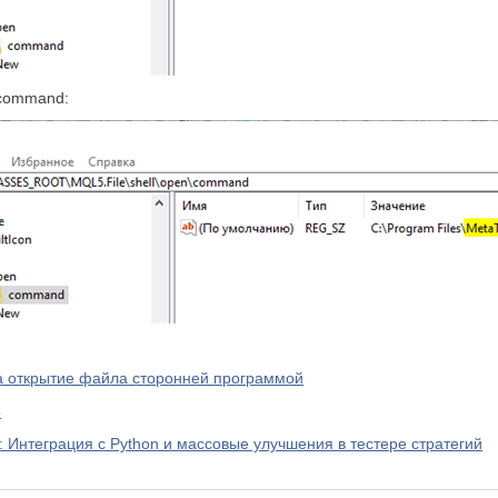
\command:
на открытие файла сторонней программой
5
: Интеграция с Python и массовые улучшения в тестере стратегий