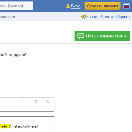
r, $symbol, ...
Вход
Создать аккаунт
ерминал
Канал об алготрейдинге
Новый комментарий
кой-то другой.