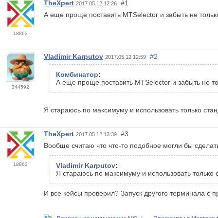
TheXpert
#1
2017.05.12 12:26
А еще проще поставить MTSelector и забыть не тольк
18863
Vladimir Karputov
#2
2017.05.12 12:59
Комбинатор
:
А еще проще поставить MTSelector и забыть не то
344592
Я стараюсь по максимуму и использовать только стан
TheXpert
#3
2017.05.12 13:39
Вообще считаю что что-то подобное могли бы сделат
18863
Vladimir Karputov
:
Я стараюсь по максимуму и использовать только 
И все кейсы проверил? Запуск другого терминала с