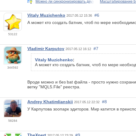
Можно ли синхронизировать двух
Масштабирование bm
Vitaly Muzichenko
#6
2017.05.12 15:36
А может кто создать батник, чтоб по мере необходимо
53122
Vladimir Karputov
#7
2017.05.12 16:12
Vitaly Muzichenko
:
А может кто создать батник, чтоб по мере необход
344592
Вроде можно и без bat файла - просто нужно сохрани
ветку "MQL5.File" реестра.
Andrey Khatimlianskii
#8
2017.05.12 22:32
У Карпутова зоопарк эдиторов. Мир катится в преис
58284
TheXpert
#9
2017.05.12 23:29