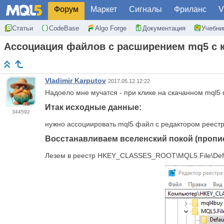
Форум
Маркет
Сигналы
Фриланс
V
Статьи
CodeBase
Algo Forge
Документация
Учебни
Ассоциация файлов с расширением mq5 с 
Vladimir Karputov
2017.05.12 12:22
Надоело мне мучатся - при клике на скачанном mql5 ф
Итак исходные данные:
344592
нужно ассоциировать mql5 файл с редактором реест
Восстанавливаем вселенский покой (прописы
Лезем в реестр HKEY_CLASSES_ROOT\MQL5.File\Defa