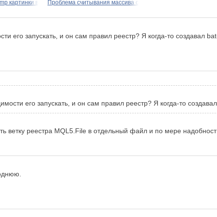
p картинки в
Проблема считывания массива с
сти его запускать, и он сам правил реестр? Я когда-то создавал ba
имости его запускать, и он сам правил реестр? Я когда-то создава
ть ветку реестра MQL5.File в отдельный файл и по мере надобности
поднюю.