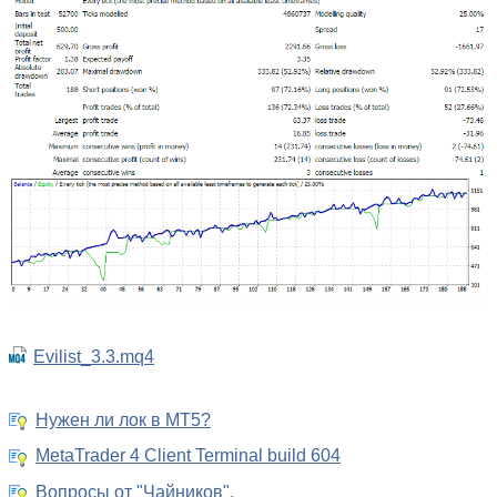
Evilist_3.3.mq4
Нужен ли лок в МТ5?
MetaTrader 4 Client Terminal build 604
Вопросы от "Чайников".