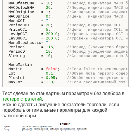
MACDfastEMA   = 
10
;      
//Период индикатора МАCD бы
MACDslowEMA   = 
26
;      
//Период индикатора МАCD ме
MACDsigLine   = 
1
;       
//Сигнальная линия индикато
MACDprice     = 
0
;       
//Цена   индикатора МАCD,  
MenuCCI       = 
"-----------------------------------
PeriodCCI     = 
20
;      
//Период индикатора CCI    
PriceCCI      = 
5
;       
//Цена   индикатора CCI, mi
LevUpCCI      = 
200.0
;   
//Уровень индикатора CCI вы
LevDnCCI      = 
200.0
;   
//Уровень индикатора CCI ни
MenuStochastic= 
"-----------------------------------
PeriodK       = 
115
;     
//Период (количество баров)
PeriodD       = 
18
;      
//Период усреднения индикат
Slowing       = 
10
;      
//Сглаживание индикатора St
MenuMartin                                           
Martin        = 
false
;   
//Если false то используетс
Lot           = 
0.1
;     
//Объём лота первого ордера
PlusLot       = 
0.05
;    
//Объём лота плюсуется к сл
MaxLot        = 
1.0
;     
//Если рассчитываемый лот б
Тест сделан по стандартным параметрам без подбора в
тестере стратегий
,
можно сделать наилучшие показатели торговли, если
подобрать оптимальные параметры для каждой
валютной пары