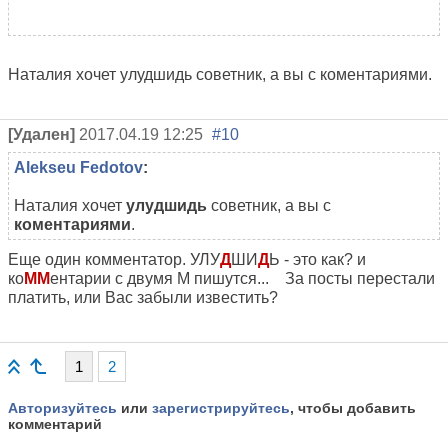
Наталия хочет улудшидь советник, а вы с коментариями.
[Удален]
2017.04.19 12:25
#10
Alekseu Fedotov
:
Наталия хочет
улудшидь
советник, а вы с
коментариями
.
Еще один комментатор. УЛУ
Д
ШИ
Д
Ь - это как? и
ко
ММ
ентарии с двумя М пишутся... За посты перестали
платить, или Вас забыли известить?
1
2
Авторизуйтесь
или
зарегистрируйтесь
, чтобы добавить
комментарий