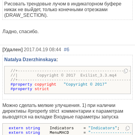
Рисовать трендовые лучом в индикаторном буфере
никак не выйдет, только конечными отрезками
(DRAW_SECTION).
Ладно, спасибо.
[Удален]
2017.04.19 08:44
#6
Natalya Dzerzhinskaya
:
//+------------------------------------------------
//|        Copyright © 2017  Evilist_3.3.mq4       
//+------------------------------------------------
#property 
copyright
"Copyright © 2017"
#property 
strict
Можно сделать мелкие улучшения. 1) при наличии
директивы #property strict комментарии к параметрам
выводятся на вкладке Входные параметры запуска
extern
string
    Indicators    = 
"Indicators"
;      
extern
string
    MenuMACD      = 
"------------------