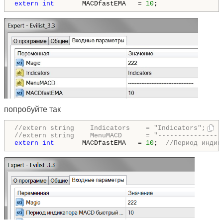
extern
int
       MACDfastEMA   = 
10
;   
попробуйте так
//extern string    Indicators    = "Indicators";    
//extern string    MenuMACD      = "----------------
extern
int
       MACDfastEMA   = 
10
;  
//Период индик