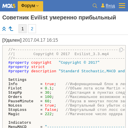
Вход
Форум
Советник Evilist умеренно прибыльный
1
2
[Удален]
2017.04.17 16:15
//+-------------------------------------------------
//|        Copyright © 2017  Evilist_3.3.mq4        
//+-------------------------------------------------
#property 
copyright
"Copyright © 2017"
#property 
strict
#property 
description
"Standard Stochastic,MACD and 
Settings                                             
Info          = 
true
;    
//Информационный блок в лев
Fixlot        = 
0.1
;     
//Объем лота если Martin = 
StepPp        = 
30
;      
//Дистанция в пунктах следу
Orders        = 
100
;     
//Максимальное возможное ко
PauseMinute   = 
60
;      
//Пауза в минутах после зак
NoLoss        = 
true
;    
//Виртуальный без убыток си
StopLoss      = 
false
;   
//Виртуальный стоп лосс сиг
Magic         = 
222
;     
//Магическое число ордера  
Indicators                                          
MenuMACD      = 
"-----------------------------------