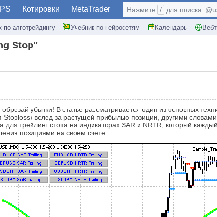
PS
Котировки
MetaTrader
Нажмите
/
для поиска: @use
к по алготрейдингу
Учебник по нейросетям
Календарь
Вебт
ng Stop"
 обрезай убытки! В статье рассматривается один из основных тех
toploss) вслед за растущей прибылью позиции, другими словами - с
 для трейлинг стопа на индикаторах SAR и NRTR, который каждый 
ления позициями на своем счете.