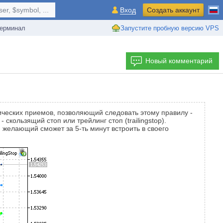
r, $symbol, ...
Вход
Создать аккаунт
ерминал
Запустите пробную версию VPS
Новый комментарий
нических приемов, позволяющий следовать этому правилу -
кользящий стоп или трейлинг стоп (trailingstop).
желающий сможет за 5-ть минут встроить в своего