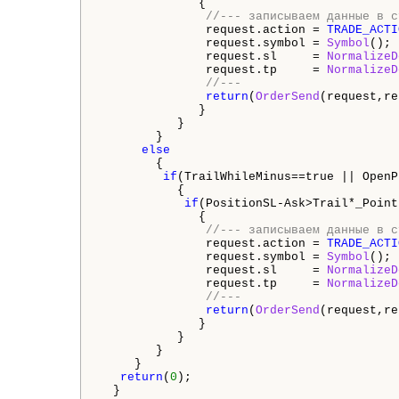
              {

//--- записываем данные в с
               request.action = 
TRADE_ACTI
               request.symbol = 
Symbol
();

               request.sl     = 
NormalizeD
               request.tp     = 
NormalizeD
//---
return
(
OrderSend
(request,re
              }

           }

        }

else
        {

if
(TrailWhileMinus==true || OpenP
           {

if
(PositionSL-Ask>Trail*
_Point
              {

//--- записываем данные в с
               request.action = 
TRADE_ACTI
               request.symbol = 
Symbol
();

               request.sl     = 
NormalizeD
               request.tp     = 
NormalizeD
//---
return
(
OrderSend
(request,re
              }

           }

        }

     }

return
(
0
);

  }