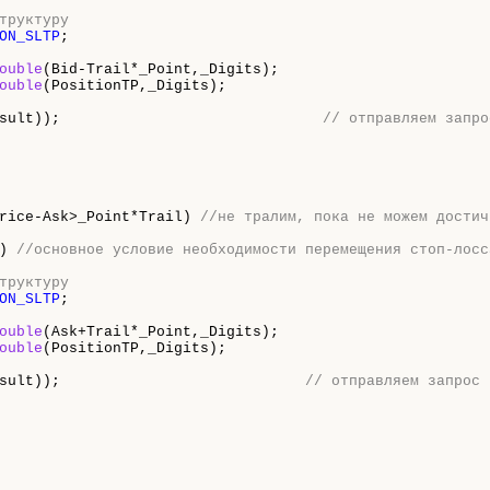
труктуру
ON_SLTP
;

ouble
(Bid-Trail*
_Point
,
_Digits
);

ouble
(PositionTP,
_Digits
);

sult));                              
// отправляем запро
rice-Ask>
_Point
*Trail) 
//не тралим, пока не можем достич
) 
//основное условие необходимости перемещения стоп-лосс
труктуру
ON_SLTP
;

ouble
(Ask+Trail*
_Point
,
_Digits
);

ouble
(PositionTP,
_Digits
);

sult));                            
// отправляем запрос 