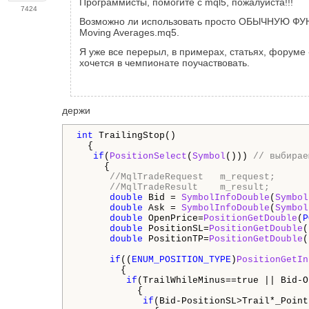
Программисты, помогите с mql5, пожалуйста!!!
7424
Возможно ли использовать просто ОБЫЧНУЮ ФУНКЦИ
Moving Averages.mq5.
Я уже все перерыл, в примерах, статьях, форуме -
хочется в чемпионате поучаствовать.
держи
int
 TrailingStop()

  {

if
(
PositionSelect
(
Symbol
())) 
// выбирае
     {

//MqlTradeRequest   m_request;      
//MqlTradeResult    m_result;       
double
 Bid = 
SymbolInfoDouble
(
Symbol
double
 Ask = 
SymbolInfoDouble
(
Symbol
double
 OpenPrice=
PositionGetDouble
(
P
double
 PositionSL=
PositionGetDouble
(
double
 PositionTP=
PositionGetDouble
(
if
((
ENUM_POSITION_TYPE
)
PositionGetIn
        {

if
(TrailWhileMinus==true || Bid-O
           {

if
(Bid-PositionSL>Trail*
_Point