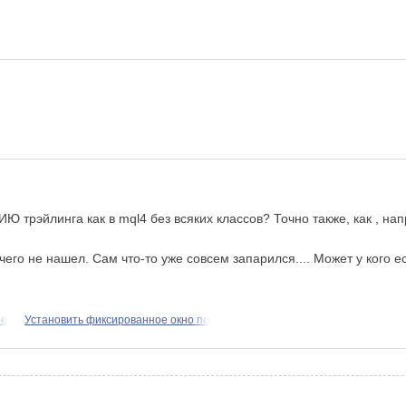
рэйлинга как в mql4 без всяких классов? Точно также, как , нап
его не нашел. Сам что-то уже совсем запарился.... Может у кого ес
те
Установить фиксированное окно по