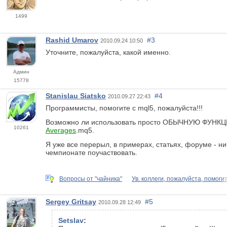
1499
Rashid Umarov
#3
2010.09.24 10:50
Уточните, пожалуйста, какой именно.
Админ
15778
Stanislau Siatsko
#4
2010.09.27 22:43
Программисты, помогите с mql5, пожалуйста!!!
Возможно ли использовать просто ОБЫЧНУЮ ФУНКЦИЮ т
10261
Averages
.mq5.
Я уже все перерыл, в примерах, статьях, форуме - нич
чемпионате поучаствовать.
Вопросы от "чайника"
Ув. коллеги, пожалуйста, помоги
Sergey Gritsay
#5
2010.09.28 12:49
Setslav
: