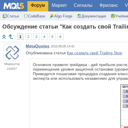
Форум
Маркет
Сигналы
Фриланс
V
Статьи
CodeBase
Algo Forge
Документация
Учебни
Обсуждение статьи "Как создать свой Traili
1
2
3
4
5
6
MetaQuotes
2010.08.05 14:42
Опубликована статья
Как создать свой Trailing Stop
:
Модератор
Основное правило трейдера - дай прибыли расти,
перемещение уровня защитной остановки (уровня S
318057
Приводится пошаговая процедура создания класса
эксперта или использовать независимо для управ