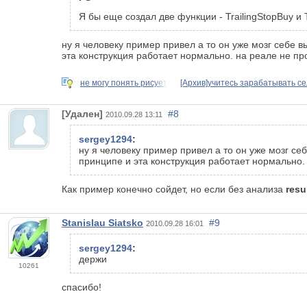
Я бы еще создал две функции - TrailingStopBuy и T
ну я человеку пример привел а то он уже мозг себе в
эта конструкция работает нормально. на реале не п
не могу понять рисует
[Архив]учитесь зарабатывать се
[Удален]
#8
2010.09.28 13:11
sergey1294
:
ну я человеку пример привел а то он уже мозг се
принципе и эта конструкция работает нормально.
Как пример конечно сойдет, но если без анализа
resu
Stanislau Siatsko
#9
2010.09.28 16:01
sergey1294
:
держи
10261
спасибо!