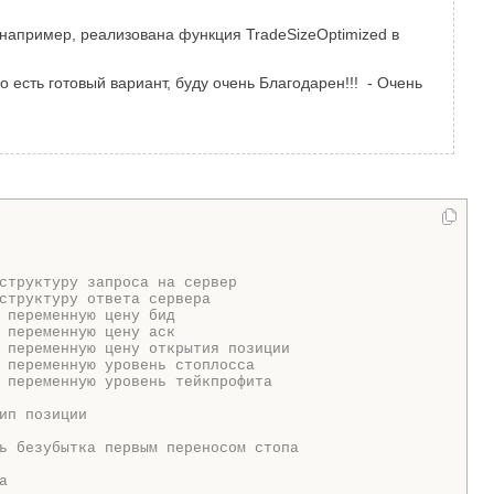
 например, реализована функция TradeSizeOptimized в
о есть готовый вариант, буду очень Благодарен!!! - Очень
структуру запроса на сервер
структуру ответа сервера
 переменную цену бид
 переменную цену аск
 переменную цену открытия позиции
 переменную уровень стоплосса
 переменную уровень тейкпрофита
ип позиции
ь безубытка первым переносом стопа
а