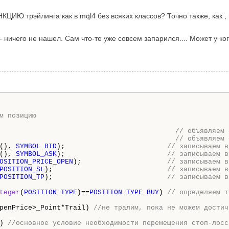
Ю трэйлинга как в mql4 без всяких классов? Точно также, как ,
 ничего не нашел. Сам что-то уже совсем запарился.... Может у ког
м позицию
                                           // объявляем 
                                           // объявляем 
(), 
SYMBOL_BID
);                         
// записываем в
(), 
SYMBOL_ASK
);                         
// записываем в
OSITION_PRICE_OPEN
);                     
// записываем в
POSITION_SL
);                            
// записываем в
POSITION_TP
);                            
// записываем в
teger
(
POSITION_TYPE
)==
POSITION_TYPE_BUY
) 
// определяем т
penPrice>
_Point
*Trail) 
//не тралим, пока не можем достич
) 
//основное условие необходимости перемещения стоп-лосс