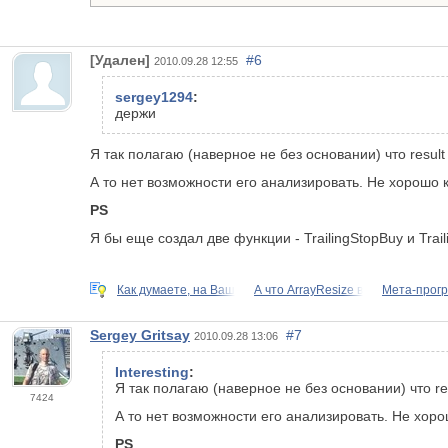
[Удален]
#6
2010.09.28 12:55
sergey1294
:
держи
Я так полагаю (наверное не без основании) что result
А то нет возможности его анализировать. Не хорошо ка
PS
Я бы еще создал две функции - TrailingStopBuy и Trail
Как думаете, на Ваш
А что ArrayResize в
Мета-прог
Sergey Gritsay
#7
2010.09.28 13:06
Interesting
:
Я так полагаю (наверное не без основании) что re
7424
А то нет возможности его анализировать. Не хорош
PS