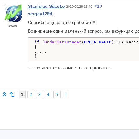
Stanislau Siatsko
#10
2010.09.29 13:49
sergey1294
,
Спасибо еще раз, все работает!!!
10261
Возник еще один маленький вопрос, как в функцию д
if
 (
OrderGetInteger
(
ORDER_MAGIC
)==EA_Magic)
{

.....

}
..... но что-то это ломает всю торговлю...
1
2
3
4
5
6