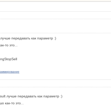
 лучше передавать как параметр :)
к-то это...
ingStopSell
раммирование
sult лучше передавать как параметр :)
о как-то это...