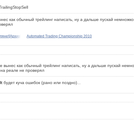
railingStopSell
ынес как обычный трейлинг написать, ну а дальше пускай немножко 
роверял
ляне![Архив]
Automated Trading Championship 2010
бе вынес как обычный трейлинг написать, ну а дальше пускай немнож
 на реале не проверял
lt
будет куча ошибок (рано или поздно)...