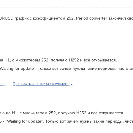
URUSD график с коэффициентом 252. Period converter закончил сво
на Н1, с множитеоем 252, получаю Н252 и всё открывается.
"Waiting for update". Только вот зачем нужны такие периоды, чисто
нозы
Привязать советника к компьютеру
аю на Н1, с множитеоем 252, получаю Н252 и всё открывается.
6 - "Waiting for update". Только вот зачем нужны такие периоды, чи