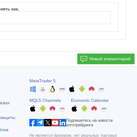
нять как.
Новый комментарий
MetaTrader 5
MQL5 Channels
Economic Calendar
тежах
 защиты
Подпишитесь на новости
алготрейдинга
йлов
Не является брокером, нет реальных торговых