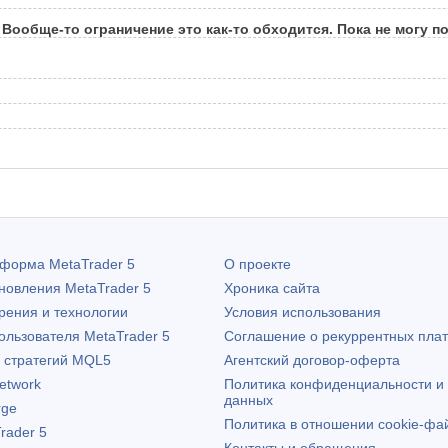
. Вообще-то ограничение это как-то обходится. Пока не могу по
атформа
MetaTrader 5
О проекте
бновления
MetaTrader 5
Хроника сайта
рения и технологии
Условия использования
пользователя
MetaTrader 5
Соглашение о рекуррентных пла
х стратегий MQL5
Агентский договор-оферта
etwork
Политика конфиденциальности и
данных
rge
Политика в отношении cookie-фа
rader 5
Контакты и обращения