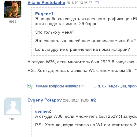
Vitalie Postolache
#1
2016.10.13 08:27
Eugene1
:
Я попробовал создать из дневного графика цен E
6937
хотя вроде как имеет 29 баров.
Это только у меня?
Это специально внесённое ограничение или баг?
Есть ли другие ограничения на показ истории?
А откуда W36, если множитель был 252? Я запускаю 
P.S.: Хотя да, когда ставлю на W1 с множителем 36 - 
Любые вопросы новичков по
FOREX - Тенденции, прог
Evgeny Potapov
#2
2016.10.14 15:05
evillive
:
А откуда W36, если множитель был 252? Я запуск
1948
P.S.: Хотя да, когда ставлю на W1 с множителем 3