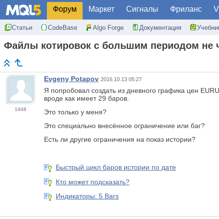
Форум
Маркет
Сигналы
Фриланс
V
Статьи
CodeBase
Algo Forge
Документация
Учебни
Файлы котировок с большим периодом не 
Evgeny Potapov
2016.10.13 05:27
Я попробовал создать из дневного графика цен EUR
вроде как имеет 29 баров.
1948
Это только у меня?
Это специально внесённое ограничение или баг?
Есть ли другие ограничения на показ истории?
Быстрый цикл баров истории по дате
Кто может подсказать?
Индикаторы: 5 Bars