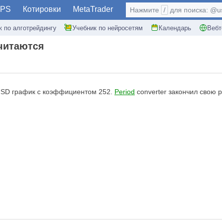
PS
Котировки
MetaTrader
Нажмите
/
для поиска: @use
к по алготрейдингу
Учебник по нейросетям
Календарь
Вебт
читаются
USD график с коэффициентом 252.
Period
converter закончил свою р