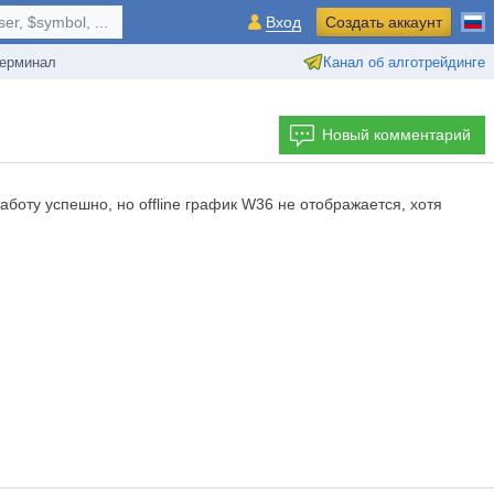
r, $symbol, ...
Вход
Создать аккаунт
ерминал
Канал об алготрейдинге
Новый комментарий
аботу успешно, но offline график W36 не отображается, хотя