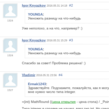
Igor Knyazkov
#2
2016.05.31 14:18
YOUNGA
:
Умножить разницу на что-нибудь
1324
Уже неполохо, а на что, например? :)
Igor Knyazkov
#3
2016.05.31 15:29
YOUNGA
:
Умножить разницу на что-нибудь
1324
Спасибо за совет! Проблема решена! :)
Vladimir
#4
2016.05.31 23:56
Ermak1243
:
Здравствуйте. Подскажите, пожалуйста, как я могу
1527
мне нужно число типа integer.
=(int) MathRound ((
цена открытия
- цена стопа) / _Poin
Типа integer в справке не нашел, взял тип int. Но 