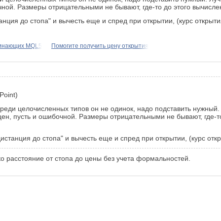
ной. Размеры отрицательными не бывают, где-то до этого вычислени
анция до стопа" и вычесть еще и спред при открытии, (курс открыти
чинающих MQL5
Помогите получить цену открытия
Point)
Но среди целочисленных типов он не одинок, надо подставить нужны
ен, пусть и ошибочной. Размеры отрицательными не бывают, где-то 
дистанция до стопа" и вычесть еще и спред при открытии, (курс откр
ко расстояние от стопа до цены без учета формальностей.