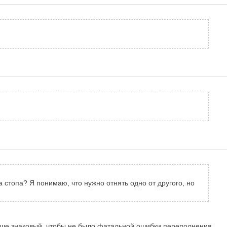
а стопа? Я понимаю, что нужно отнять одно от другого, но
 Лучше знаковый, чтобы не было фатальной ошибки переполнения