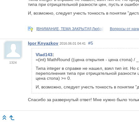
типа при отрицательной разности цен, пусть и ошибоч
И, возможно, следует учесть тонкость в понятии "дист
[ВНИМАНИЕ, ТЕМА ЗАКРЫТА!] Любой
Вопросы от на
Igor Knyazkov
#5
2016.06.01 04:41
Vlad143
:
=(int) MathRound ((цена открытия - цена стопа) / _
1324
Типа integer в справке не нашел, взял тип int. 
переполнения типа при отрицательной разности ц
цена стопа) >= 0.
И, возможно, следует учесть тонкость в понятии "
Спасибо за развернутый ответ! Мне нужно было толь