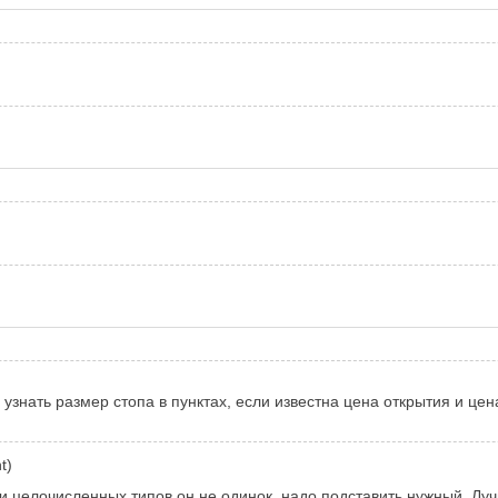
 узнать размер стопа в пунктах, если известна цена открытия и цен
t)
среди целочисленных типов он не одинок, надо подставить нужный.