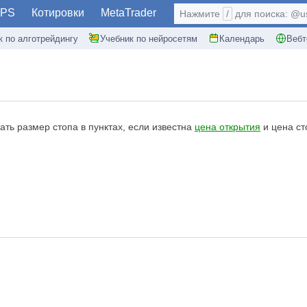
PS
Котировки
MetaTrader
Нажмите
/
для поиска: @use
к по алготрейдингу
Учебник по нейросетям
Календарь
Вебт
нать размер стопа в пунктах, если известна
цена открытия
и цена ст