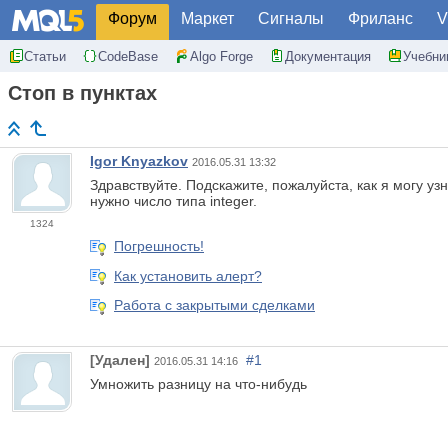
Форум
Маркет
Сигналы
Фриланс
V
Статьи
CodeBase
Algo Forge
Документация
Учебни
Стоп в пунктах
Igor Knyazkov
2016.05.31 13:32
Здравствуйте. Подскажите, пожалуйста, как я могу уз
нужно число типа integer.
1324
Погрешность!
Как установить алерт?
Работа с закрытыми сделками
[Удален]
#1
2016.05.31 14:16
Умножить разницу на что-нибудь