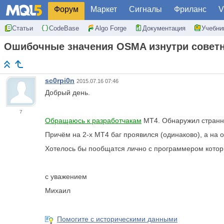
Форум
Маркет
Сигналы
Фриланс
V
Статьи
CodeBase
Algo Forge
Документация
Учебни
Ошибочные значения OSMA изнутри советни
sc0rpi0n
2015.07.16 07:46
Добрый день.
7
Обращаюсь к разработчакам
МТ4. Обнаружил странны
Причём на 2-х МТ4 баг проявился (одинаково), а на о
Хотелось бы пообщатся лично с программером который
с уважением
Михаил
Помогите с историческими данными