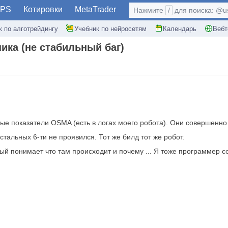
PS
Котировки
MetaTrader
Нажмите
/
для поиска: @use
к по алготрейдингу
Учебник по нейросетям
Календарь
Вебт
ка (не стабильный баг)
е показатели OSMA (есть в логах моего робота). Они совершенно
стальных 6-ти не проявился. Тот же билд тот же робот.
 понимает что там происходит и почему ... Я тоже программер со 