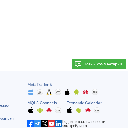
Новый комментарий
MetaTrader 5
MQL5 Channels
Economic Calendar
тежах
 защиты
Подпишитесь на новости
алготрейдинга