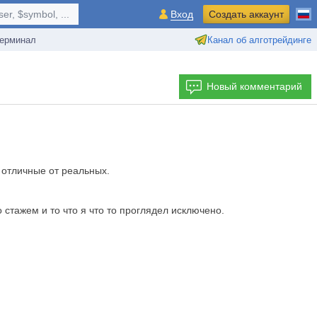
r, $symbol, ...
Вход
Создать аккаунт
ерминал
Канал об алготрейдинге
Новый комментарий
 отличные от реальных.
стажем и то что я что то проглядел исключено.