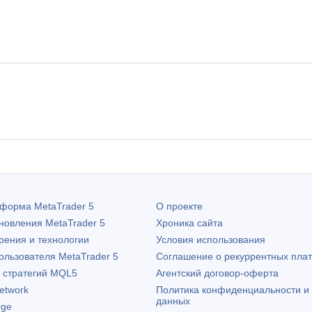
атформа
MetaTrader 5
О проекте
бновления
MetaTrader 5
Хроника сайта
рения и технологии
Условия использования
пользователя
MetaTrader 5
Соглашение о рекуррентных пла
х стратегий MQL5
Агентский договор-оферта
etwork
Политика конфиденциальности и
данных
rge