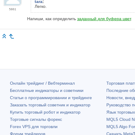
tara
:
Легко.
5861
Напиши, как определить
заданный для буфера цвет
.
Онлайн трейдинг / Вебтерминал
Торговая пл
Бесплатные индикаторы и советники
Последние о
Статьи о программировании и трейдинге
Новости, внед
Заказать торговый советник и индикатор
Руководство 
Купить торговый робот и индикатор
Язык торговы
Торговые сигналы форекс
MQL5 Cloud N
Forex VPS для торговли
MQL5 Algo Fo
Форум трейдеров
Скачать
MetaT