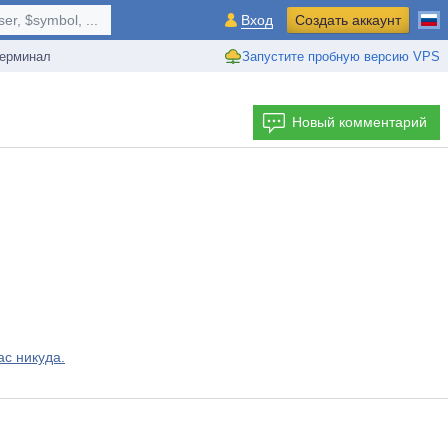
r, $symbol, ...
Вход
Создать аккаунт
ерминал
Запустите пробную версию VPS
Новый комментарий
с никуда.