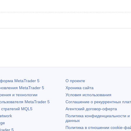
атформа
MetaTrader 5
О проекте
бновления
MetaTrader 5
Хроника сайта
рения и технологии
Условия использования
пользователя
MetaTrader 5
Соглашение о рекуррентных пла
х стратегий MQL5
Агентский договор-оферта
etwork
Политика конфиденциальности и
данных
rge
Политика в отношении cookie-фа
rader 5