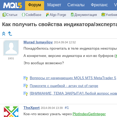
Форум
Маркет
Сигналы
Фриланс
V
Статьи
CodeBase
Algo Forge
Документация
Учебни
Как получить свойства индикатора/эксперт
Murad Ismayilov
2014.09.04 12:52
Понадобилось прочитать в теле индикатора некоторы
А конкретнее, версию индикатора и кол-во буферов (
1931
Это вообще возможно?
Вопросы от начинающих MQL5 MT5 MetaTrader 5
Помогите с ошибкой - array out of range
[ВНИМАНИЕ, ТЕМА ЗАКРЫТА!] Любой вопрос новичк
TheXpert
#1
2014.09.04 13:39
Кое-что можно узнать через
PlotIndexGetInteger