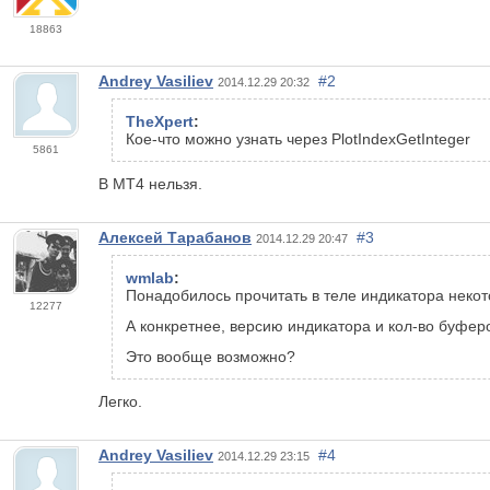
18863
Andrey Vasiliev
#2
2014.12.29 20:32
TheXpert
:
Кое-что можно узнать через PlotIndexGetInteger
5861
В МТ4 нельзя.
Алексей Тарабанов
#3
2014.12.29 20:47
wmlab
:
Понадобилось прочитать в теле индикатора неко
12277
А конкретнее, версию индикатора и кол-во буферов 
Это вообще возможно?
Легко.
Andrey Vasiliev
#4
2014.12.29 23:15