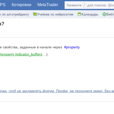
PS
Котировки
MetaTrader
Нажмите
/
для поиска: @use
к по алготрейдингу
Учебник по нейросетям
Календарь
Вебт
а?
е свойства, заданные в начале через
#property
#property indicator_buffers
...).
а, чтоб не захламлять форум. Профи, не проходите мимо. Без ва