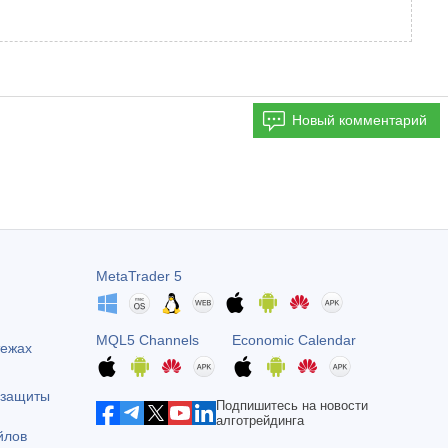
Новый комментарий
MetaTrader 5
MQL5 Channels
Economic Calendar
тежах
 защиты
Подпишитесь на новости
алготрейдинга
йлов