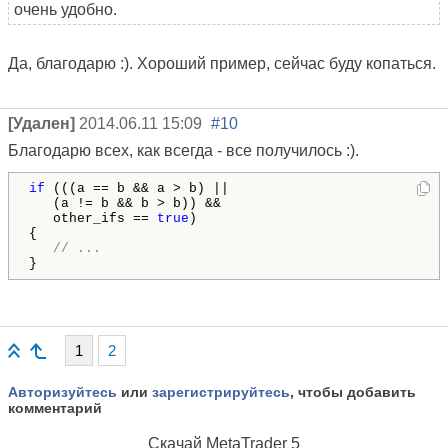
очень удобно.
Да, благодарю :). Хороший пример, сейчас буду копаться.
[Удален]
2014.06.11 15:09
#10
Благодарю всех, как всегда - все получилось :).
if
 (((a == b && a > b) ||

   (a != b && b > b)) &&

   other_ifs == 
true
)

{

// ...
}
1
2
Авторизуйтесь
или
зарегистрируйтесь
, чтобы добавить
комментарий
Скачай
MetaTrader 5