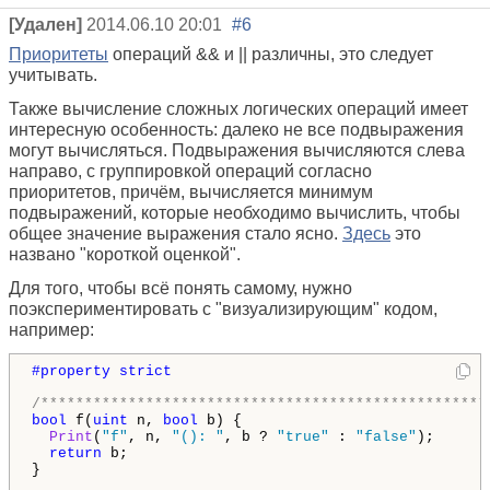
[Удален]
2014.06.10 20:01
#6
Приоритеты
операций && и || различны, это следует
учитывать.
Также вычисление сложных логических операций имеет
интересную особенность: далеко не все подвыражения
могут вычисляться. Подвыражения вычисляются слева
направо, с группировкой операций согласно
приоритетов, причём, вычисляется минимум
подвыражений, которые необходимо вычислить, чтобы
общее значение выражения стало ясно.
Здесь
это
названо "короткой оценкой".
Для того, чтобы всё понять самому, нужно
поэкспериментировать с "визуализирующим" кодом,
например:
#property strict
/***************************************************
bool
 f(
uint
 n, 
bool
 b) {

Print
(
"f"
, n, 
"(): "
, b ? 
"true"
 : 
"false"
);

return
 b;

}
