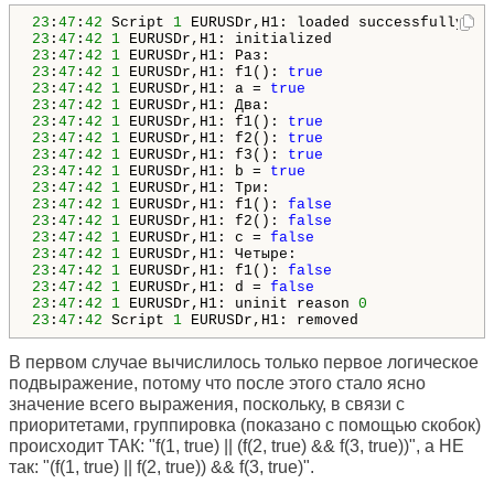
23
:
47
:
42
 Script 
1
23
:
47
:
42
1
23
:
47
:
42
1
23
:
47
:
42
1
 EURUSDr,H1: f1(): 
true
23
:
47
:
42
1
 EURUSDr,H1: a = 
true
23
:
47
:
42
1
23
:
47
:
42
1
 EURUSDr,H1: f1(): 
true
23
:
47
:
42
1
 EURUSDr,H1: f2(): 
true
23
:
47
:
42
1
 EURUSDr,H1: f3(): 
true
23
:
47
:
42
1
 EURUSDr,H1: b = 
true
23
:
47
:
42
1
23
:
47
:
42
1
 EURUSDr,H1: f1(): 
false
23
:
47
:
42
1
 EURUSDr,H1: f2(): 
false
23
:
47
:
42
1
 EURUSDr,H1: c = 
false
23
:
47
:
42
1
23
:
47
:
42
1
 EURUSDr,H1: f1(): 
false
23
:
47
:
42
1
 EURUSDr,H1: d = 
false
23
:
47
:
42
1
 EURUSDr,H1: uninit reason 
0
23
:
47
:
42
 Script 
1
 EURUSDr,H1: removed
В первом случае вычислилось только первое логическое
подвыражение, потому что после этого стало ясно
значение всего выражения, поскольку, в связи с
приоритетами, группировка (показано с помощью скобок)
происходит ТАК: "f(1, true) || (f(2, true) && f(3, true))", а НЕ
так: "(f(1, true) || f(2, true)) && f(3, true)".