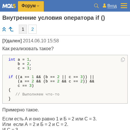
Вход
Форум
Внутренние условия оператора if ()
1
2
[Удален]
2014.06.10 15:58
Как реализовать такое?
int
 a = 
1
,

    b = 
2
,

    c = 
3
;

if
 ((a == 
1
 && (b == 
2
 || c == 
3
)) ||

    (a == 
2
 && (b == 
2
 && c == 
2
)) &&

    c == 
3
)

{

// Выполняем что-то
}
Примерно такое.
Если есть А и оно равно 1 и Б = 2 или С = 3.
Или если А = 2 и Б = 2 и С = 2.
И С = 3