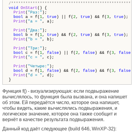
/***************************************************
void
OnStart
() {

Print
(
"Раз:"
);

bool
 a = f(
1
, 
true
) || f(
2
, 
true
) && f(
3
, 
true
);

Print
(
"a = "
, a);

Print
(
"Два:"
);

bool
 b = f(
1
, 
true
) && f(
2
, 
true
) && f(
3
, 
true
);

Print
(
"b = "
, b);

Print
(
"Три:"
);

bool
 c = f(
1
, 
false
) || f(
2
, 
false
) && f(
3
, 
false
);
Print
(
"c = "
, c);

Print
(
"Четыре:"
);

bool
 d = f(
1
, 
false
) && f(
2
, 
false
) && f(
3
, 
false
);
Print
(
"d = "
, d);

}
Функция f() - визуализирующая: если подвыражение
вычислялось, то функция была вызвана, и она напишет
об этом. Ей передаётся число, которое она напишет,
чтобы видеть, какие вычислялись подвыражения, и
логическое значение, которое она также сообщит и
вернёт в качестве результата подвыражения.
Данный код даёт следующее (build 646, WinXP-32):