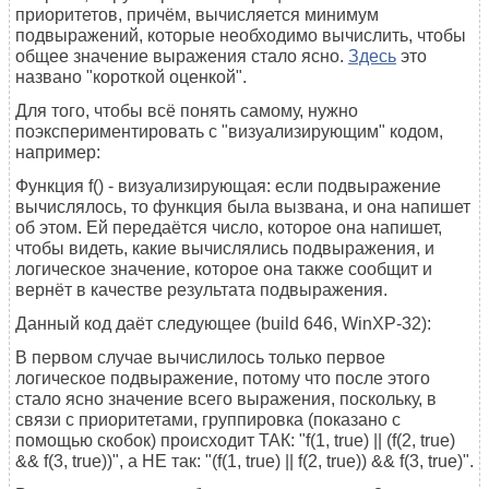
приоритетов, причём, вычисляется минимум
подвыражений, которые необходимо вычислить, чтобы
общее значение выражения стало ясно.
Здесь
это
названо "короткой оценкой".
Для того, чтобы всё понять самому, нужно
поэкспериментировать с "визуализирующим" кодом,
например:
Функция f() - визуализирующая: если подвыражение
вычислялось, то функция была вызвана, и она напишет
об этом. Ей передаётся число, которое она напишет,
чтобы видеть, какие вычислялись подвыражения, и
логическое значение, которое она также сообщит и
вернёт в качестве результата подвыражения.
Данный код даёт следующее (build 646, WinXP-32):
В первом случае вычислилось только первое
логическое подвыражение, потому что после этого
стало ясно значение всего выражения, поскольку, в
связи с приоритетами, группировка (показано с
помощью скобок) происходит ТАК: "f(1, true) || (f(2, true)
&& f(3, true))", а НЕ так: "(f(1, true) || f(2, true)) && f(3, true)".