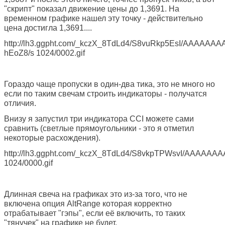
"скрипт" показал движение цены до 1,3691. На
временном графике нашел эту точку - действительно
цена достигла 1,3691....
http://lh3.ggpht.com/_kczX_8TdLd4/S8vuRkp5EsI/AAAAAAA
hEoZ8/s 1024/0002.gif
Гораздо чаще пропуски в один-два тика, это не много но
если по таким свечам строить индикаторы - получатся
отличия.
Внизу я запустил три индикатора CCI можете сами
сравнить (светлые прямоугольники - это я отметил
некоторые расхождения).
http://lh3.ggpht.com/_kczX_8TdLd4/S8vkpTPWsvI/AAAAAAA
1024/0000.gif
Длинная свеча на графиках это из-за того, что не
включена опция AltRange которая корректно
отрабатывает "гэпы", если её включить, то таких
"тянучек" на графике не будет.