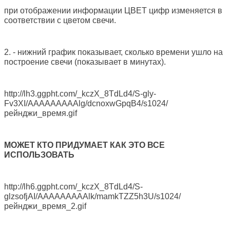
при отображении информации ЦВЕТ цифр изменяется в
соответствии с цветом свечи.
2. - нижний график показывает, сколько времени ушло на
построение свечи (показывает в минутах).
http://lh3.ggpht.com/_kczX_8TdLd4/S-gly-
Fv3XI/AAAAAAAAAlg/dcnoxwGpqB4/s1024/
рейнджи_время.gif
МОЖЕТ КТО ПРИДУМАЕТ КАК ЭТО ВСЕ
ИСПОЛЬЗОВАТЬ
http://lh6.ggpht.com/_kczX_8TdLd4/S-
glzsofjAI/AAAAAAAAAlk/mamkTZZ5h3U/s1024/
рейнджи_время_2.gif