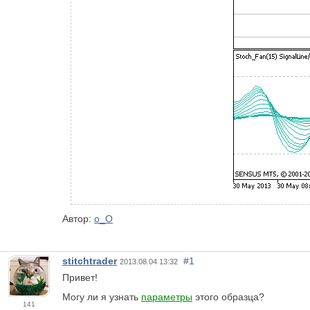
Автор:
o_O
stitchtrader
#1
2013.08.04 13:32
Привет!
Могу ли я узнать
параметры
этого образца?
141