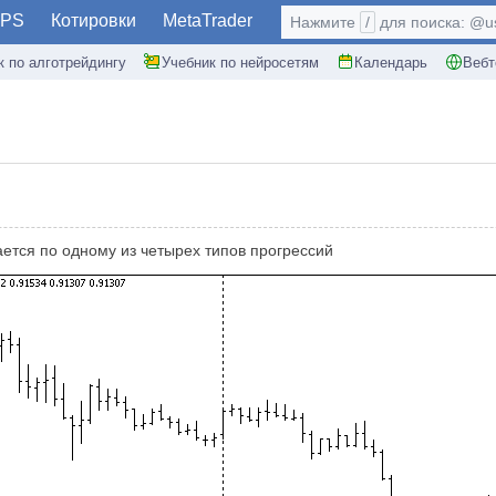
PS
Котировки
MetaTrader
Нажмите
/
для поиска: @use
к по алготрейдингу
Учебник по нейросетям
Календарь
Вебт
ается по одному из четырех типов прогрессий