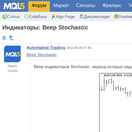
Форум
Маркет
Сигналы
Фриланс
V
Статьи
CodeBase
Algo Forge
Документация
Учебни
Индикаторы: Веер Stochastic
Automated-Trading
2013.06.05 07:45
Веер Stochastic
:
Админ
Веер индикаторов Stochastic, период которых зад
111636