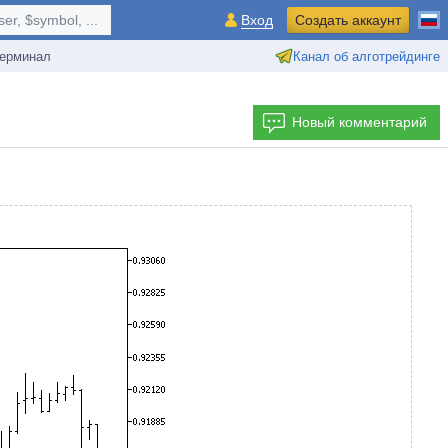
r, $symbol, ...
Вход
Создать аккаунт
ерминал
Канал об алготрейдинге
Новый комментарий