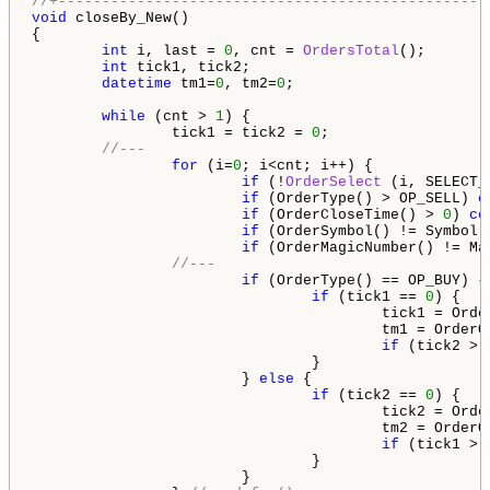
//+-------------------------------------------------
void
 closeBy_New()

{

int
 i, last = 
0
, cnt = 
OrdersTotal
();

int
 tick1, tick2;

datetime
 tm1=
0
, tm2=
0
;

while
 (cnt > 
1
) {

                tick1 = tick2 = 
0
;

//---
for
 (i=
0
; i<cnt; i++) {

if
 (!
OrderSelect
 (i, SELECT_
if
 (OrderType() > OP_SELL) 
c
if
 (OrderCloseTime() > 
0
) 
co
if
 (OrderSymbol() != Symbol(
if
 (OrderMagicNumber() != Ma
//---
if
 (OrderType() == OP_BUY) {

if
 (tick1 == 
0
) {

                                        tick1 = Order
                                        tm1 = OrderOp
if
 (tick2 > 
                                }

                        } 
else
 {

if
 (tick2 == 
0
) {

                                        tick2 = Order
                                        tm2 = OrderOp
if
 (tick1 > 
                                }

                        }
