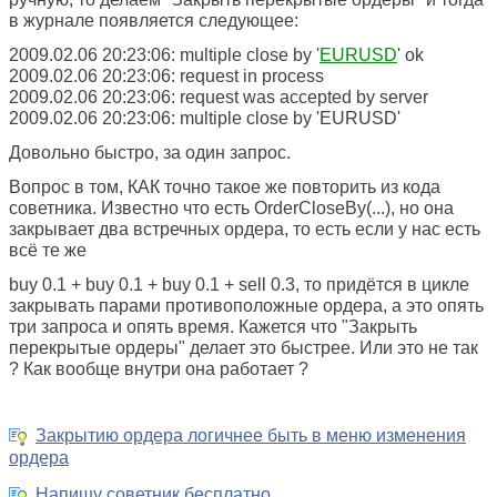
в журнале появляется следующее:
2009.02.06 20:23:06: multiple close by '
EURUSD
' ok
2009.02.06 20:23:06: request in process
2009.02.06 20:23:06: request was accepted by server
2009.02.06 20:23:06: multiple close by 'EURUSD'
Довольно быстро, за один запрос.
Вопрос в том, КАК точно такое же повторить из кода
советника. Известно что есть OrderCloseBy(...), но она
закрывает два встречных ордера, то есть если у нас есть
всё те же
buy 0.1 + buy 0.1 + buy 0.1 + sell 0.3, то придётся в цикле
закрывать парами противоположные ордера, а это опять
три запроса и опять время. Кажется что "Закрыть
перекрытые ордеры" делает это быстрее. Или это не так
? Как вообще внутри она работает ?
Закрытию ордера логичнее быть в меню изменения
ордера
Напишу советник бесплатно