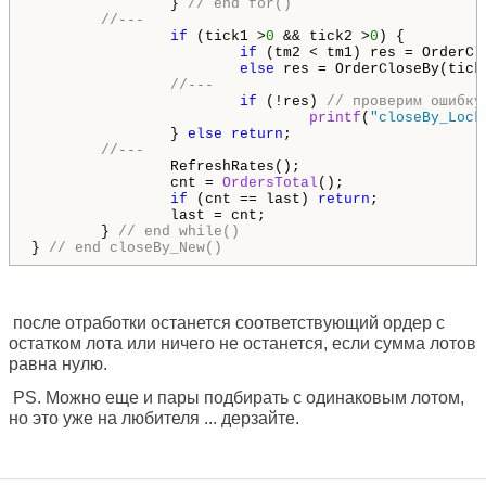
                } 
// end for()
//---
if
 (tick1 >
0
 && tick2 >
0
) {

if
 (tm2 < tm1) res = OrderCl
else
 res = OrderCloseBy(tick1
//---
if
 (!res) 
// проверим ошибку
printf
(
"closeBy_Lock
                } 
else
return
;

//---
                RefreshRates();

                cnt = 
OrdersTotal
();

if
 (cnt == last) 
return
;

                last = cnt;

        } 
// end while()
} 
// end closeBy_New()
после отработки останется соответствующий ордер с
остатком лота или ничего не останется, если сумма лотов
равна нулю.
PS. Можно еще и пары подбирать с одинаковым лотом,
но это уже на любителя ... дерзайте.