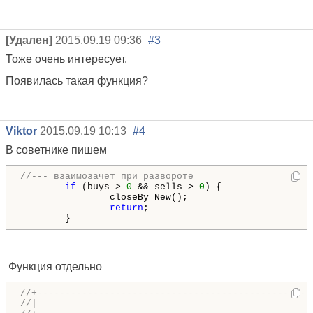
[Удален]
2015.09.19 09:36
#3
Тоже очень интересует.
Появилась такая функция?
Viktor
2015.09.19 10:13
#4
В советнике пишем
//--- взаимозачет при развороте
if
 (buys > 
0
 && sells > 
0
) {

                closeBy_New();

return
;

        }
Функция отдельно
//+-------------------------------------------------
//|                                                 