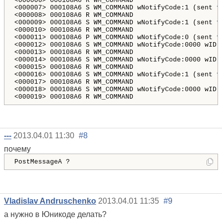
<
000006>
<
000007>
<
000008>
<
000009>
<
000010>
<
000011>
<
000012>
<
000013>
<
000014>
<
000015>
<
000016>
<
000017>
<
000018>
<
000019>
---
2013.04.01 11:30
#8
почему
PostMessageA ?
Vladislav Andruschenko
2013.04.01 11:35
#9
а нужно в Юникоде делать?