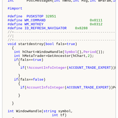
int
      PostMessageA(
int
 hWnd,
int
 Msg,
int
 wParam,
in
#import
#define  PUSKSTOP 
32851
#define WM_COMMAND                     
0x0111
#define WM_HOTKEY                      
0x0312
#define ID_REFRESH_NAVIGATOR    
0x8288
//+-------------------------------------------------
//|                                                 
//+-------------------------------------------------
void
 startdestroy(
bool
 fals=
true
)

  {

int
 hChart=WindowHandle(
Symbol
(),
Period
());

int
 hMetaTrader=GetAncestor(hChart,
2
);

if
(fals==
true
)

     {

if
(!
AccountInfoInteger
(
ACCOUNT_TRADE_EXPERT
))P
     }

if
(fals==
false
)

     {

if
(
AccountInfoInteger
(
ACCOUNT_TRADE_EXPERT
))Po
     }

  }

int
 WindowHandle(
string
 symbol,

int
 tf)
