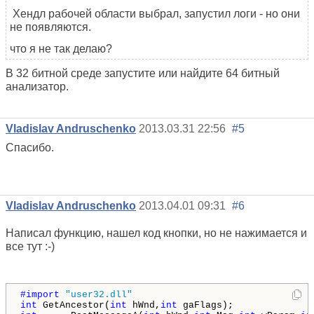
Хендл рабочей области выбрал, запустил логи - но они
не появляются.
что я не так делаю?
В 32 битной среде запустите или найдите 64 битный
анализатор.
Vladislav Andruschenko
2013.03.31 22:56
#5
Спасибо.
Vladislav Andruschenko
2013.04.01 09:31
#6
Написал функцию, нашел код кнопки, но не нажимается и
все тут :-)
#import 
"user32.dll"
int
 GetAncestor(
int
 hWnd,
int