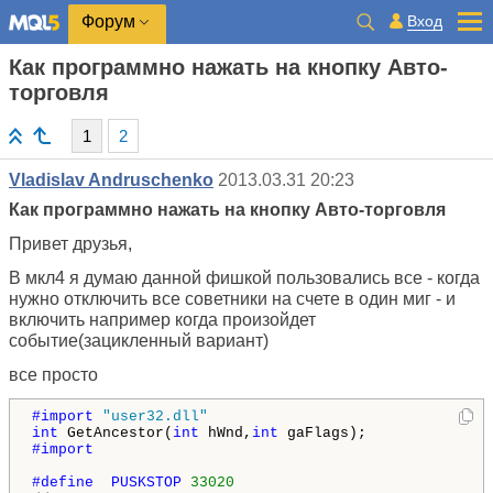
Вход
Форум
Как программно нажать на кнопку Авто-
торговля
1
2
Vladislav Andruschenko
2013.03.31 20:23
Как программно нажать на кнопку Авто-торговля
Привет друзья,
В мкл4 я думаю данной фишкой пользовались все - когда
нужно отключить все советники на счете в один миг - и
включить например когда произойдет
событие(зацикленный вариант)
все просто
#import 
"user32.dll"
int
 GetAncestor(
int
 hWnd,
int
#import
#define  PUSKSTOP 
33020