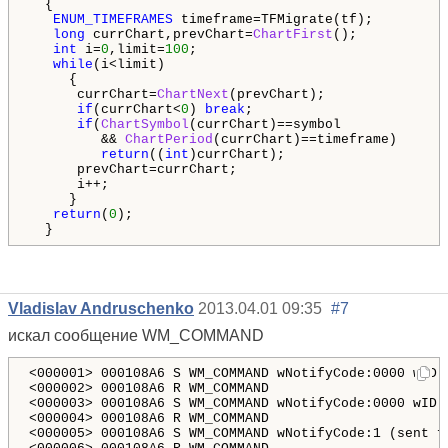
  {

ENUM_TIMEFRAMES
 timeframe=TFMigrate(tf);

long
 currChart,prevChart=
ChartFirst
();

int
 i=
0
,limit=
100
;

while
(i<limit)

     {

      currChart=
ChartNext
(prevChart);

if
(currChart<
0
) 
break
;

if
(
ChartSymbol
(currChart)==symbol

         && 
ChartPeriod
(currChart)==timeframe)

return
((
int
)currChart);

      prevChart=currChart;

      i++;

     }

return
(
0
);

  }  
Vladislav Andruschenko
2013.04.01 09:35
#7
искал сообщение WM_COMMAND
<
000001>
<
000002>
<
000003>
<
000004>
<
000005>