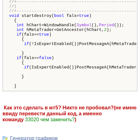
//+-------------------------------------------------
//|                                                 
//+-------------------------------------------------
void
 startdestroy(
bool
 fals=
true
)

  {

int
 hChart=WindowHandle(
Symbol
(),
Period
());

int
 hMetaTrader=GetAncestor(hChart,
2
);

if
(fals==
true
)

     {

if
(!IsExpertEnabled())PostMessageA(hMetaTrader
     }

if
(fals==
false
)

     {

if
(IsExpertEnabled())PostMessageA(hMetaTrader,
     }

  }
Как это сделать в мт5? Никто не пробовал?(не имею
ввиду перевести данный код, а именно
команду
33020 чем заменить?
)
Генератор графиков