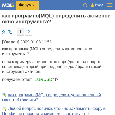
Вход
Форум
как програмно(MQL) определить активное
окно инструмента?
1
2
[Удален]
2009.01.08 11:51
как програмно(MQL) определить активное окно
инструмента?
если к примеру активно окно евро/дол то на вопрос
советника(который присоеденён к дол/франк) какой
инструмент активен,
получаем ответ "
EURUSD
" !?
как програмно(MQL) определить установленный
масштаб графики?
Любой вопрос новичка, чтоб не захламлять форум.
Профи, не проходите мимо. Без вас никуда - 6.