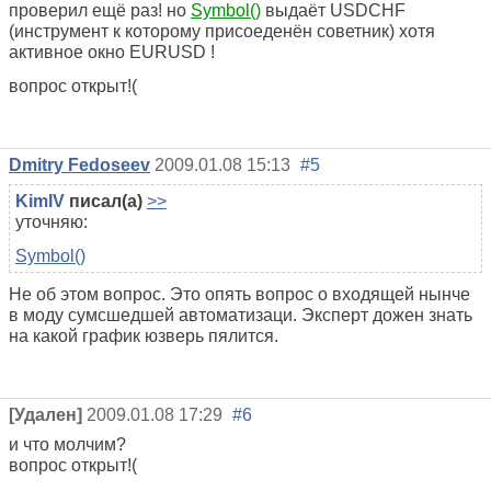
проверил ещё раз! но
Symbol()
выдаёт USDCHF
(инструмент к которому присоеденён советник) хотя
активное окно EURUSD !
вопрос открыт!(
Dmitry Fedoseev
2009.01.08 15:13
#5
KimIV
писал(а)
>>
уточняю:
Symbol()
Не об этом вопрос. Это опять вопрос о входящей нынче
в моду сумсшедшей автоматизаци. Эксперт дожен знать
на какой график юзверь пялится.
[Удален]
2009.01.08 17:29
#6
и что молчим?
вопрос открыт!(