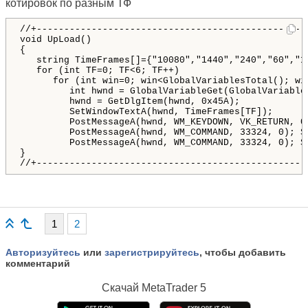
котировок по разным ТФ
//+-------------------------------------------------
void
 UpLoad
(
)
{
string
 TimeFrames
[
]
=
{
"10080"
,
"1440"
,
"240"
,
"60"
,
"1
for
(
int
 TF
=
0
;
 TF
<
6
;
 TF
+
+
)
for
(
int
 win
=0
;
 win
<
GlobalVariablesTotal
(
)
;
 wi
int
 hwnd 
=
GlobalVariableGet
(
GlobalVariable
         hwnd 
=
 GetDlgItem
(
hwnd
,
0x45A
)
;
         SetWindowTextA
(
hwnd
,
 TimeFrames
[
TF
]
)
;
         PostMessageA
(
hwnd
,
 WM_KEYDOWN
,
 VK_RETURN
,
0
         PostMessageA
(
hwnd
,
 WM_COMMAND
,
33324
,
0
)
;
S
         PostMessageA
(
hwnd
,
 WM_COMMAND
,
33324
,
0
)
;
S
}
//+-------------------------------------------------
1
2
Авторизуйтесь
или
зарегистрируйтесь
, чтобы добавить
комментарий
Скачай
MetaTrader 5