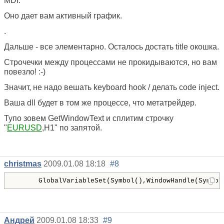
MDI.
Оно дает вам активный график.
.
Дальше - все элементарно. Осталось достать title окошка.
Строчечки между процессами не прокидываются, но вам
повезло! :-)
Значит, не надо вешать keyboard hook / делать code inject.
Ваша dll будет в том же процессе, что метатрейдер.
Тупо зовем GetWindowText и сплитим строчку
"
EURUSD
,H1" по запятой.
christmas
2009.01.08 18:18
#8
GlobalVariableSet
(
Symbol
(
)
,
WindowHandle
(
Symbol
Андрей
2009.01.08 18:33
#9