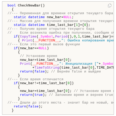
bool
 CheckNewBar()

//--- Переменная для времени открытия текущего бара
static
datetime
 new_bar=
NULL
//--- Массив для получения времени открытия текущего
static
datetime
 time_last_bar[
1
]={
0
//--- Получим время открытия текущего бара
//    Если возникла ошибка при получении, сообщим об
if
(
CopyTime
(
_Symbol
,
Period
(),
0
,
1
,time_last_bar)==
     { 
Print
(
__FUNCTION__
,
": Ошибка копирования врем
//--- Если это первый вызов функции
if
(new_bar==
NULL
)

     {

// Установим время
      new_bar=time_last_bar[
0
];

Print
(
__FUNCTION__
,
": Инициализация ["
+
_Symbol
            +
TimeToString
(time_last_bar[
0
],TIME_DATE
return
(
false
); 
// Вернём false и выйдем 
//--- Если время отличается
if
(new_bar!=time_last_bar[
0
])

     {

      new_bar=time_last_bar[
0
]; 
// Установим время и
return
(
true
); 
// Запомним время и вернем true
//--- Дошли до этого места - значит бар не новый, ве
return
(
false
);

  }