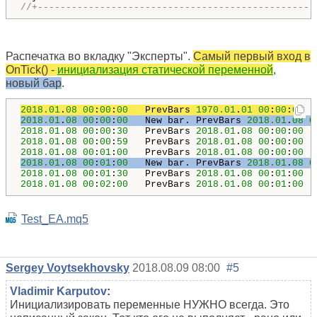
//+-------------------------------------------------
Распечатка во вкладку "Эксперты".
Самый первый вход в
OnTick() -
инициализация статической переменной
,
новый бар
.
2018.01
.
08
00
:
00
:
00
   PrevBars 
1970.01
.
01
00
:
00
:
00
2018.01
.
08
00
:
00
:
00
   New bar. PrevBars 
2018.01
.
08
0
2018.01
.
08
00
:
00
:
30
   PrevBars 
2018.01
.
08
00
:
00
:
00
2018.01
.
08
00
:
00
:
59
   PrevBars 
2018.01
.
08
00
:
00
:
00
2018.01
.
08
00
:
01
:
00
   PrevBars 
2018.01
.
08
00
:
00
:
00
2018.01
.
08
00
:
01
:
00
   New bar. PrevBars 
2018.01
.
08
0
2018.01
.
08
00
:
01
:
30
   PrevBars 
2018.01
.
08
00
:
01
:
00
2018.01
.
08
00
:
02
:
00
   PrevBars 
2018.01
.
08
00
:
01
:
00
Test_EA.mq5
Sergey Voytsekhovsky
2018.08.09 08:00
#5
Vladimir Karputov
:
Инициализировать переменные НУЖНО всегда. Это