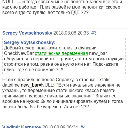
NULL...... и тогда совсем мне не понятно зачем все это и
как оно работает. Плиз развейте мои непонятки, скорее
всего я где-то туплю, вот только ГДЕ ???
Sergey Voytsekhovsky
2018.08.08 20:33
#3
Sergey Voytsekhovsky
:
Добрый вечер, подскажите плиз, в функции
CheckNewBar
статическая переменная
new_bar
обнуляется в первой же строчке, а потом логика фукции
строится на том, равна она нулю или нет. Подскажите
плиз - где я не понимаю ?!?!
Если я правильно понял Справку, в строчке
static
datetime
new_bar=
NULL
; "
Если начальные значения не
указаны, то переменные статического класса памяти
принимают нулевые начальные значения." Значит ее
вообще не нужно было инициализировать нулем и тогда
логика была бы безупречна. Или нет ???
Vladimir Karputov
2018.08.09 06:34
#4