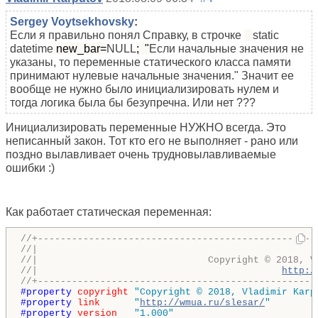
Sergey Voytsekhovsky
:
Если я правильно понял Справку, в строчке
static
datetime
new_bar=
NULL
; "
Если начальные значения не
указаны, то переменные статического класса памяти
принимают нулевые начальные значения." Значит ее
вообще не нужно было инициализировать нулем и
тогда логика была бы безупречна. Или нет ???
Инициализировать переменные НУЖНО всегда. Это
неписанный закон. Тот кто его не выполняет - рано или
поздно вылавливает очень трудновылавливаемые
ошибки :)
Как работает статическая переменная:
//+-------------------------------------------------
//|                                                 
//|                              Copyright © 2018, V
//|                                           
http:/
//+-------------------------------------------------
#property 
copyright
"Copyright © 2018, Vladimir Karp
#property 
link
"
http://wmua.ru/slesar/
"
#property 
version
"1.000"