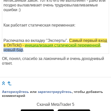
неписанный закон. Тот кто его не выполняет - рано или
поздно вылавливает очень трудновылавливаемые
ошибки :)
Как работает статическая переменная:
Распечатка во вкладку "Эксперты".
Самый первый вход
в OnTick() -
инициализация статической переменной
,
новый бар
.
ОК, понял, спасибо за лаконичный и очень доходчивый
ответ.
Авторизуйтесь
или
зарегистрируйтесь
, чтобы добавить
комментарий
Скачай
MetaTrader 5