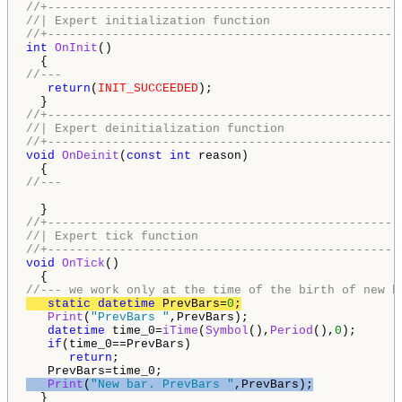
//+-------------------------------------------------
//| Expert initialization function                  
//+-------------------------------------------------
int
OnInit
()

//---
return
(
INIT_SUCCEEDED
);

//+-------------------------------------------------
//| Expert deinitialization function                
//+-------------------------------------------------
void
OnDeinit
(
const
int
 reason)

//---
//+-------------------------------------------------
//| Expert tick function                            
//+-------------------------------------------------
void
OnTick
()

//--- we work only at the time of the birth of new b
static
datetime
 PrevBars=
0
;
Print
(
"PrevBars "
,PrevBars);

datetime
 time_0=
iTime
(
Symbol
(),
Period
(),
0
);

if
(time_0==PrevBars)

return
;

Print
(
"New bar. PrevBars "
,PrevBars);