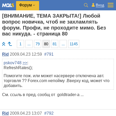
Вход
Форум
[ВНИМАНИЕ, ТЕМА ЗАКРЫТА!] Любой
вопрос новичка, чтоб не захламлять
форум. Профи, не проходите мимо. Без
вас никуда. - страница 80
1
...
79
80
81
...
1145
Rid
2009.04.23 12:59
#791
pskov748
>>
:
RefreshRates();
Помогите пож. или может насервере отключена авт.
торговля ?? Forex.com непойму .Вверху код, может что
добавить.
См. ссыль в пред. сообщ от goldtrader-а ...
Rid
2009.04.23 13:07
#792