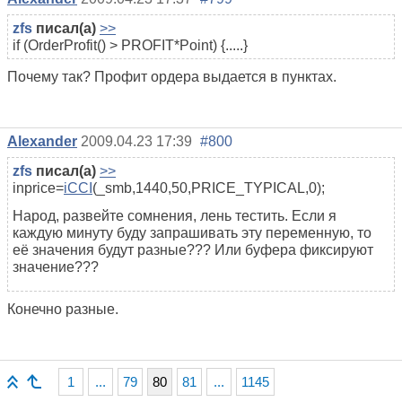
zfs
писал(а)
>>
if (OrderProfit() > PROFIT*Point) {.....}
Почему так? Профит ордера выдается в пунктах.
Alexander
2009.04.23 17:39
#800
zfs
писал(а)
>>
inprice=
iCCI
(_smb,1440,50,PRICE_TYPICAL,0);
Народ, развейте сомнения, лень тестить. Если я
каждую минуту буду запрашивать эту переменную, то
её значения будут разные??? Или буфера фиксируют
значение???
Конечно разные.
1
...
79
80
81
...
1145