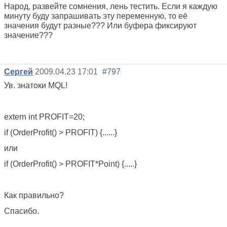
Народ, развейте сомнения, лень тестить. Если я каждую
минуту буду запрашивать эту переменную, то её
значения будут разные??? Или буфера фиксируют
значение???
Сергей
2009.04.23 17:01
#797
Ув. знатоки MQL!
extern int PROFIT=20;
if (OrderProfit() > PROFIT) {......}
или
if (OrderProfit() > PROFIT*Point) {.....}
Как правильно?
Спасибо.