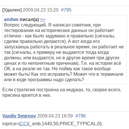
[Удален]
2009.04.23 15:20
#795
andws
писал(а)
>>
Вопрос следующий. Я написал советник, при
тестировании на исторических данных он работает
отлично - как было задумано и правильно (сигналы,
сделки правильно делаются). А вот когда его
запускаешь работать в реальное время, он работает не
так (сигналы, к примеру не выдаются тогда когда
должны, или выдаются, но в другое время при других
ценах и по непонятным причинам). Т.е. на истории всё
ОК, а на реале не так. Не пойму как такое вообще
может быть! Как это исправить? Может что в терминале
или в коде программы надо сделать?
Если стратегия построена на индуках, то, скорее всего,
присина кроется в них.
Vasiliy Smirnov
2009.04.23 16:59
#796
inprice=
iCCI
(_smb,1440,50,PRICE_TYPICAL,0);