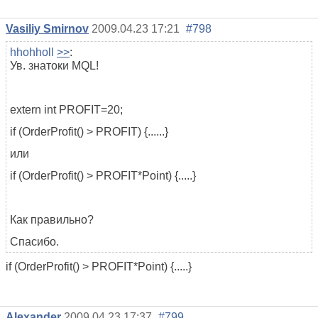
Vasiliy Smirnov
2009.04.23 17:21
#798
hhohholl
>>
:
Ув. знатоки MQL!
extern int PROFIT=20;
if (OrderProfit() > PROFIT) {......}
или
if (OrderProfit() > PROFIT*Point) {.....}
Как правильно?
Спасибо.
if (OrderProfit() > PROFIT*Point) {.....}
Alexander
2009.04.23 17:37
#799