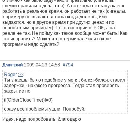
отлично - как было задумано и правильно (сигналы,
сделки правильно делаются). А вот когда его запускаешь
работать в реальное время, он работает не так (сигналы,
к примеру не выдаются тогда когда должны, или
выдаются, но в другое время при других ценах и по
непонятным причинам). Т.е. на истории всё ОК, а на
реале не так. Не пойму как такое вообще может быть! Как
это исправить? Может что в терминале или в коде
программы надо сделать?
Дмитрий
2009.04.23 14:58
#794
Roger
>>
:
Ты знаешь, было подобное у меня, бился-бился, ставил
задержки - накакого прогресса. Тогда стал проверять
закрытие по
if(OrderCloseTime()!=0)
сразу все проблемы ушли. Попробуй.
Идея, надо попробовать, благодарю