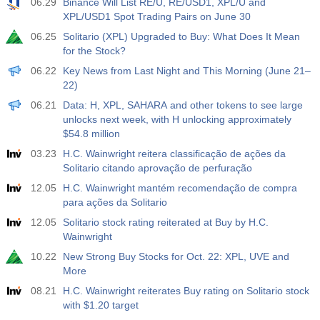
06.29
Binance Will List RE/U, RE/USD1, XPL/U and
USD
Atu.
Projeç.
Prév.
XPL/USD1 Spot Trading Pairs on June 30
588
06.25
Solitario (XPL) Upgraded to Buy: What Does It Mean
for the Stock?
19:00
Mudança de Crédito ao Consumidor do Sistema de
Reserva Federal (FRS) (Mensal)
06.22
Key News from Last Night and This Morning (June 21–
USD
Atu.
Projeç.
Prév.
22)
$​11.44 bilh
$​-0.18 bilh
06.21
Data: H, XPL, SAHARA and other tokens to see large
unlocks next week, with H unlocking approximately
19:30
Ouro - Posições Líquidas de Especuladores no
$54.8 million
Relatório da CFTC
03.23
H.C. Wainwright reitera classificação de ações da
USD
Atu.
Projeç.
Prév.
Solitario citando aprovação de perfuração
182.1 mil
12.05
H.C. Wainwright mantém recomendação de compra
para ações da Solitario
19:30
Petróleo bruto - Posições Líquidas de Especuladores
12.05
no Relatório da CFTC
Solitario stock rating reiterated at Buy by H.C.
USD
Wainwright
Atu.
Projeç.
Prév.
120.1 mil
10.22
New Strong Buy Stocks for Oct. 22: XPL, UVE and
More
19:30
S&P 500 - Posições Líquidas de Especuladores no
08.21
H.C. Wainwright reiterates Buy rating on Solitario stock
Relatório da CFTC
with $1.20 target
USD
Atu.
Projeç.
Prév.