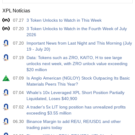
XPL Notícias
12:30
Ganho Médio por Hora Trabalhada (Anual)
07.27
3 Token Unlocks to Watch in This Week
Atu.
Projeç.
Prév.
USD
3.5%
3.5%
07.20
3 Token Unlocks to Watch in the Fourth Week of July
2026
12:30
Relatório de Emprego - Payroll - Privado
07.20
Important News from Last Night and This Morning (July
Atu.
Projeç.
Prév.
19 - July 20)
USD
40 mil
49 mil
07.19
Data: Tokens such as ZRO, KAITO, H to see large
unlocks next week, with ZRO unlock value exceeding
12:30
Taxa de Desemprego U6
$20 million
Atu.
Projeç.
Prév.
07.09
Is Anglo American (NGLOY) Stock Outpacing Its Basic
USD
7.9%
7.9%
Materials Peers This Year?
07.04
Whale's 10x Leveraged XPL Short Position Partially
17:00
Contagem de Sondas Baker Hughes
Liquidated, Loses $40,900
Atu.
Projeç.
Prév.
07.02
A trader's 5x LIT long position has unrealized profits
USD
451
exceeding $3.55 million
06.30
Binance Margin to add RE/U, RE/USD1 and other
17:00
Contagem Total de Sondas dos EUA por Baker
trading pairs today
Hughes