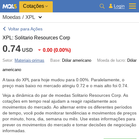
Cotações
Login
Moedas / XPL
Voltar para Ações
XPL: Solitario Resources Corp
0.74
USD
0.00
(
0.00%
)
Setor:
Materiais-primas
Base:
Dólar americano
Moeda de lucro:
Dólar
americano
A taxa do XPL para hoje mudou para
0.00%
. Paralelamente, o
preço mais baixo no mercado atingiu 0.72 e o mais alto foi 0.74.
Veja a dinâmica do par de moedas Solitario Resources Corp. As
cotações em tempo real ajudam a reagir rapidamente aos
movimentos do mercado. Ao alternar entre os diferentes períodos
de tempo, você pode monitorar tendências e movimentos de preços
por minuto, hora, dia, semana ou mês. Use estas informações para
prever os movimentos do mercado e tomar decisões de negociação
informadas.