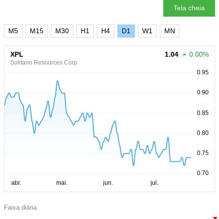
Tela cheia
M5
M15
M30
H1
H4
D1
W1
MN
XPL
1.04
0.00%
Solitario Resources Corp
Faixa diária