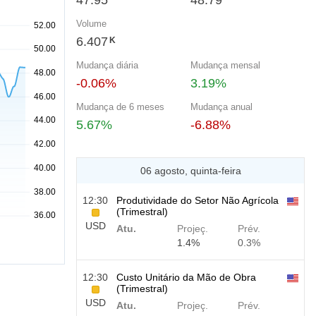
47.95
48.79
Volume
6.407
K
Mudança diária
Mudança mensal
-0.06%
3.19%
Mudança de 6 meses
Mudança anual
5.67%
-6.88%
06 agosto, quinta-feira
12:30
Produtividade do Setor Não Agrícola
(Trimestral)
USD
Atu.
Projeç.
Prév.
1.4%
0.3%
12:30
Custo Unitário da Mão de Obra
(Trimestral)
USD
Atu.
Projeç.
Prév.