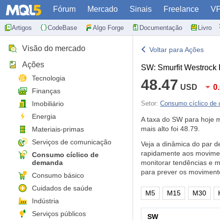
Fórum
Mercado
Sinais
Freelance
V
Artigos
CodeBase
Algo Forge
Documentação
Livro
Visão do mercado
Voltar para Ações
Ações
SW: Smurfit Westrock 
Tecnologia
48.47
USD
0
Finanças
Imobiliário
Setor:
Consumo cíclico de
Energia
A taxa do SW para hoje
mais alto foi 48.79.
Materiais-primas
Serviços de comunicação
Veja a dinâmica do par d
rapidamente aos movimen
Consumo cíclico de
demanda
monitorar tendências e 
para prever os moviment
Consumo básico
Cuidados de saúde
M5
M15
M30
Indústria
Serviços públicos
SW