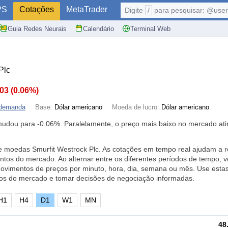
PS
Cotações
MetaTrader
Digite
/
para pesquisar: @user,
Guia Redes Neurais
Calendário
Terminal Web
Plc
.03
(
0.06%
)
 demanda
Base:
Dólar americano
Moeda de lucro:
Dólar americano
 mudou para
-0.06%
. Paralelamente, o preço mais baixo no mercado ati
e moedas Smurfit Westrock Plc. As cotações em tempo real ajudam a r
tos do mercado. Ao alternar entre os diferentes períodos de tempo, 
movimentos de preços por minuto, hora, dia, semana ou mês. Use esta
os do mercado e tomar decisões de negociação informadas.
H1
H4
D1
W1
MN
48