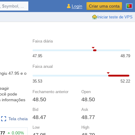
 $symbol, ...
Login
Criar uma conta
Iniciar teste de VPS
Faixa diária
47.95
48.79
Faixa anual
ngiu 47.95 e o
35.53
52.22
eagir
Fechamento anterior
Open
você pode
48.50
48.50
s informações
Bid
Ask
48.47
48.77
Tela cheia
Low
High
.77
0.00%