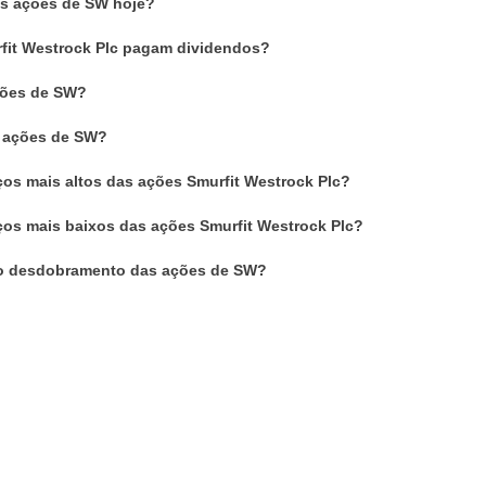
as ações de SW hoje?
fit Westrock Plc pagam dividendos?
ões de SW?
m ações de SW?
ços mais altos das ações Smurfit Westrock Plc?
ços mais baixos das ações Smurfit Westrock Plc?
o desdobramento das ações de SW?