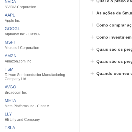
Qual é o preço d
NVDA
NVIDIA Corporation
As ações de Smur
AAPL
Apple Inc
Como comprar aç
GOOGL
Alphabet Inc - Class A
Como investir e
MSFT
Microsoft Corporation
Quais são os pre
AMZN
Quais são os pre
Amazon.com Inc
TSM
Quando ocorreu 
Taiwan Semiconductor Manufacturing
Company Ltd
AVGO
Broadcom Inc
META
Meta Platforms Inc - Class A
LLY
Eli Lilly and Company
TSLA