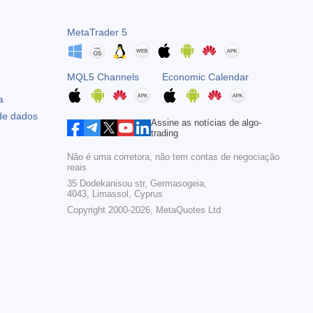
MetaTrader 5
MQL5 Channels
Economic Calendar
a
 de dados
Assine as notícias de algo-
trading
Não é uma corretora, não tem contas de negociação
reais
35 Dodekanisou str, Germasogeia,
4043, Limassol, Cyprus
Copyright 2000-2026,
MetaQuotes Ltd