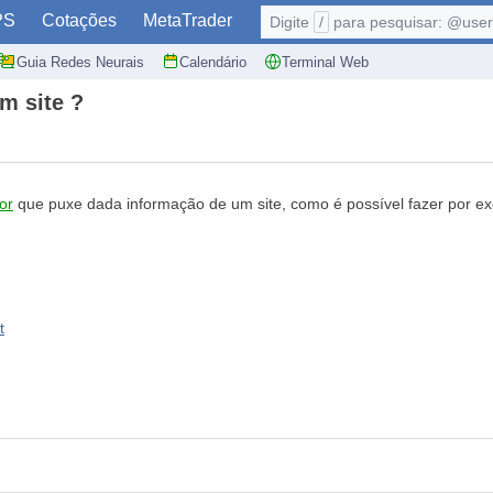
PS
Cotações
MetaTrader
Digite
/
para pesquisar: @user,
Guia Redes Neurais
Calendário
Terminal Web
m site ?
or
que puxe dada informação de um site, como é possível fazer por e
t