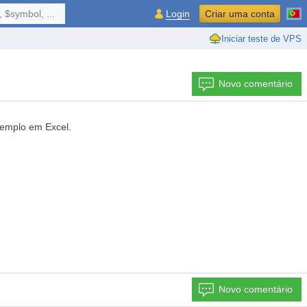
 $symbol, ...
Login
Criar uma conta
Iniciar teste de VPS
Novo comentário
xemplo em Excel.
Novo comentário