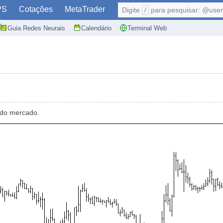
PS
Cotações
MetaTrader
Digite
/
para pesquisar: @user,
Guia Redes Neurais
Calendário
Terminal Web
 do mercado.