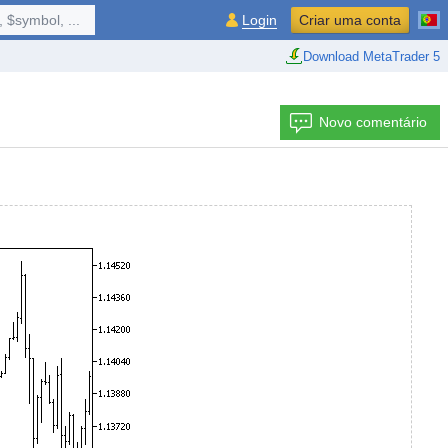
 $symbol, ...
Login
Criar uma conta
Download MetaTrader 5
Novo comentário