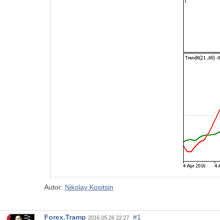
Autor:
Nikolay Kositsin
Forex.Tramp
#1
2016.05.26 22:27