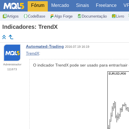
Fórum
Mercado
Sinais
Freelance
V
Artigos
CodeBase
Algo Forge
Documentação
Livro
Indicadores: TrendX
Automated-Trading
2016.07.19 16:19
TrendX
:
Administrador
O indicador TrendX pode ser usado para entrar/sair
111673