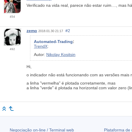
Verificado na vida real, parece não estar ruim...., mas 
454
zemo
#2
2018.01.30 21:17
Automated-Trading
:
TrendX
:
492
Autor:
Nikolay Kositsin
Hi,
o indicador não está funcionando com as versões mais r
a linha "vermelha" é plotada corretamente, mas
a linha "verde" é plotada na horizontal com valor zero (l
Negociação on-line / Terminal web
Plataforma de