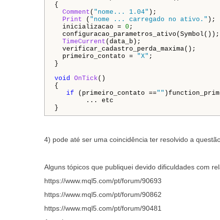
{

Comment
(
"nome... 1.04"
);                
Print
 (
"nome ... carregado no ativo."
);

  inicializacao = 
0
;                      
  configuracao_parametros_ativo(Symbol());
TimeCurrent
(data_b);                     
  verificar_cadastro_perda_maxima();

  primeiro_contato = 
"X"
;

}

void
OnTick
()

{

if
 (primeiro_contato ==
""
... etc

}
4) pode até ser uma coincidência ter resolvido a questã
Alguns tópicos que publiquei devido dificuldades com re
https://www.mql5.com/pt/forum/90693
https://www.mql5.com/pt/forum/90862
https://www.mql5.com/pt/forum/90481