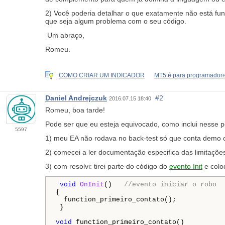
2) Você poderia detalhar o que exatamente não está fun
que seja algum problema com o seu código.
Um abraço,
Romeu.
COMO CRIAR UM INDICADOR
MT5 é para programadore
Daniel Andrejczuk
#2
2016.07.15 18:40
Romeu, boa tarde!
Pode ser que eu esteja equivocado, como inclui nesse p
5597
1) meu EA não rodava no back-test só que conta demo o
2) comecei a ler documentação especifica das limitações
3) com resolvi: tirei parte do código do
evento Init
e coloq
 void
OnInit
()   
//evento iniciar o robo
{

  function_primeiro_contato();

 }

void
 function_primeiro_contato()
