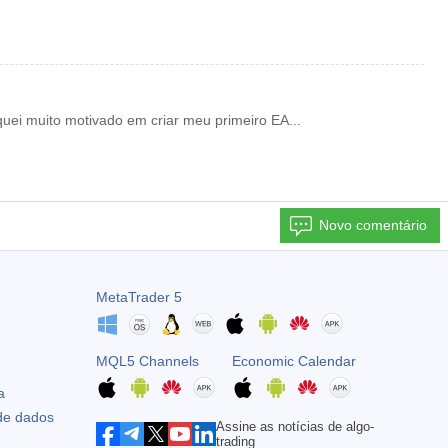
ei muito motivado em criar meu primeiro EA...
Novo comentário
MetaTrader 5
MQL5 Channels
Economic Calendar
a
 de dados
Assine as notícias de algo-
trading