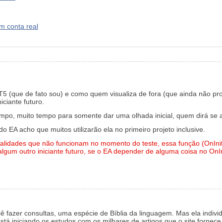
m conta real
(que de fato sou) e como quem visualiza de fora (que ainda não prog
iciante futuro.
tempo, muito tempo para somente dar uma olhada inicial, quem dirá se 
 do EA acho que muitos utilizarão ela no primeiro projeto inclusive.
lidades que não funcionam no momento do teste, essa função (OnInit)
 algum outro iniciante futuro, se o EA depender de alguma coisa no OnIn
cê fazer consultas, uma espécie de Bíblia da linguagem. Mas ela indivi
 iniciando os estudos com os milhares de artigos que o site fornece