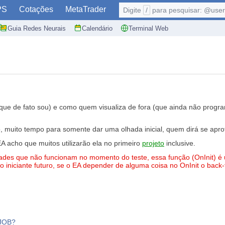
PS
Cotações
MetaTrader
Digite
/
para pesquisar: @user,
Guia Redes Neurais
Calendário
Terminal Web
e de fato sou) e como quem visualiza de fora (que ainda não programa
o, muito tempo para somente dar uma olhada inicial, quem dirá se apro
 EA acho que muitos utilizarão ela no primeiro
projeto
inclusive.
des que não funcionam no momento do teste, essa função (OnInit) é u
ro iniciante futuro, se o EA depender de alguma coisa no OnInit o back-
 JOB?