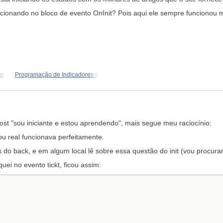
cionando no bloco de evento OnInit? Pois aqui ele sempre funcionou m
s,
Programação de Indicadores e
ost "sou iniciante e estou aprendendo", mais segue meu raciocínio:
u real funcionava perfeitamente.
 do back, e em algum local lê sobre essa questão do init (vou procura
uei no evento tickt, ficou assim: