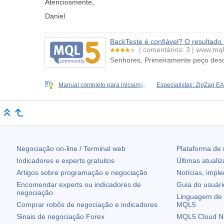
Atenciosmente,
Daniel
BackTeste é confiável? O resultado 
comentários: 3
www.mql
Senhores, Primeiramente peço descu
Manual completo para iniciantes
Especialistas: ZigZag EA
Negociação on-line / Terminal web
Plataforma de
Indicadores e experts gratuitos
Últimas atuali
Artigos sobre programação e negociação
Notícias, impl
Encomendar experts ou indicadores de
Guia do usuár
negociação
Linguagem de 
Comprar robôs de negociação e indicadores
MQL5
Sinais de negociação Forex
MQL5 Cloud N