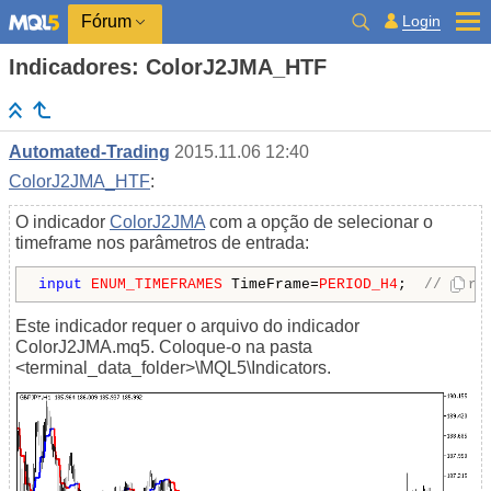
Login
Fórum
Indicadores: ColorJ2JMA_HTF
Automated-Trading
2015.11.06 12:40
ColorJ2JMA_HTF
:
O indicador
ColorJ2JMA
com a opção de selecionar o
timeframe nos parâmetros de entrada:
input
ENUM_TIMEFRAMES
 TimeFrame=
PERIOD_H4
;  
// Perí
Este indicador requer o arquivo do indicador
ColorJ2JMA.mq5. Coloque-o na pasta
<terminal_data_folder>\MQL5\Indicators.