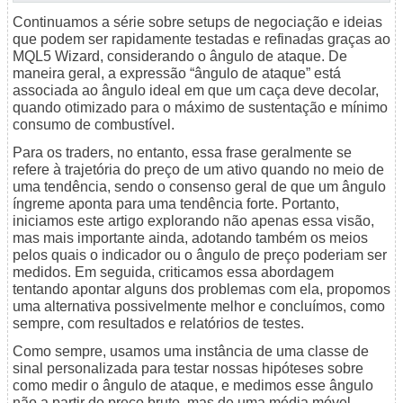
Continuamos a série sobre setups de negociação e ideias
que podem ser rapidamente testadas e refinadas graças ao
MQL5 Wizard, considerando o ângulo de ataque. De
maneira geral, a expressão “ângulo de ataque” está
associada ao ângulo ideal em que um caça deve decolar,
quando otimizado para o máximo de sustentação e mínimo
consumo de combustível.
Para os traders, no entanto, essa frase geralmente se
refere à trajetória do preço de um ativo quando no meio de
uma tendência, sendo o consenso geral de que um ângulo
íngreme aponta para uma tendência forte. Portanto,
iniciamos este artigo explorando não apenas essa visão,
mas mais importante ainda, adotando também os meios
pelos quais o indicador ou o ângulo de preço poderiam ser
medidos. Em seguida, criticamos essa abordagem
tentando apontar alguns dos problemas com ela, propomos
uma alternativa possivelmente melhor e concluímos, como
sempre, com resultados e relatórios de testes.
Como sempre, usamos uma instância de uma classe de
sinal personalizada para testar nossas hipóteses sobre
como medir o ângulo de ataque, e medimos esse ângulo
não a partir do preço bruto, mas de uma média móvel.