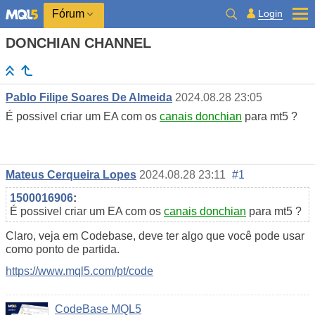
Login
Fórum
DONCHIAN CHANNEL
Pablo Filipe Soares De Almeida
2024.08.28 23:05
É possivel criar um EA com os
canais donchian
para mt5 ?
Mateus Cerqueira Lopes
2024.08.28 23:11
#1
1500016906
:
É possivel criar um EA com os
canais donchian
para mt5 ?
Claro, veja em Codebase, deve ter algo que você pode usar
como ponto de partida.
https://www.mql5.com/pt/code
CodeBase MQL5