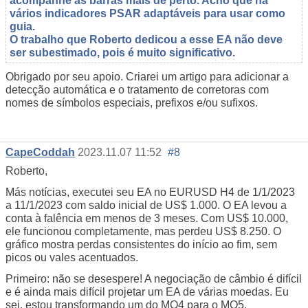
acompanhe as barras mais de perto. Acho que há
vários indicadores PSAR adaptáveis para usar como
guia.
O trabalho que Roberto dedicou a esse EA não deve
ser subestimado, pois é muito significativo.
Obrigado por seu apoio. Criarei um artigo para adicionar a
detecção automática e o tratamento de corretoras com
nomes de símbolos especiais, prefixos e/ou sufixos.
CapeCoddah
2023.11.07 11:52
#8
Roberto,
Más notícias, executei seu EA no EURUSD H4 de 1/1/2023
a 11/1/2023 com saldo inicial de US$ 1.000. O EA levou a
conta à falência em menos de 3 meses. Com US$ 10.000,
ele funcionou completamente, mas perdeu US$ 8.250. O
gráfico mostra perdas consistentes do início ao fim, sem
picos ou vales acentuados.
Primeiro: não se desespere! A negociação de câmbio é difícil
e é ainda mais difícil projetar um EA de várias moedas. Eu
sei, estou transformando um do MQ4 para o MQ5.