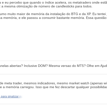
 e eu percebo que quando o índice acelera, os metatraders onde est
fiz a mesma otimização de número de candlesticks para todos.
sumo muito maior de memória da instalação do BTG e da XP. Eu tentei 
ca memória, e ele passou a consumir bastante memória. Essa questão 
nelas abertas? Inclusive DOM? Mesma versao do MT5? Olhe em Ajud
de meta trader, mesmos indicadores, mesmo market watch (apenas win
e a memória carregou. Isso que me fez descartar qualquer possibilida
 para sinalizar no