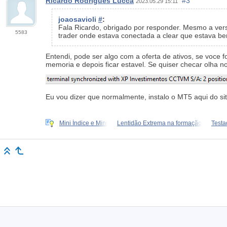
Ricardo Rodrigues Lucca
#3
2023.05.29 15:11
joaosavioli
#
:
Fala Ricardo, obrigado por responder. Mesmo a ver
5583
trader onde estava conectada a clear que estava be
Entendi, pode ser algo com a oferta de ativos, se voce f
memoria e depois ficar estavel. Se quiser checar olha
Eu vou dizer que normalmente, instalo o MT5 aqui do sit
Mini Índice e Mini
Lentidão Extrema na formação
Testa