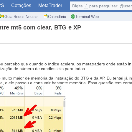
PS
Cotações
MetaTrader
Digite
/
para pesquisar: @user,
Guia Redes Neurais
Calendário
Terminal Web
tre mt5 com clear, BTG e XP
u percebo que quando o índice acelera, os metatraders onde estão in
mização de número de candlesticks para todos.
 muito maior de memória da instalação do BTG e da XP. Eu tentei já i
a, e ele passou a consumir bastante memória. Essa questão tem certa