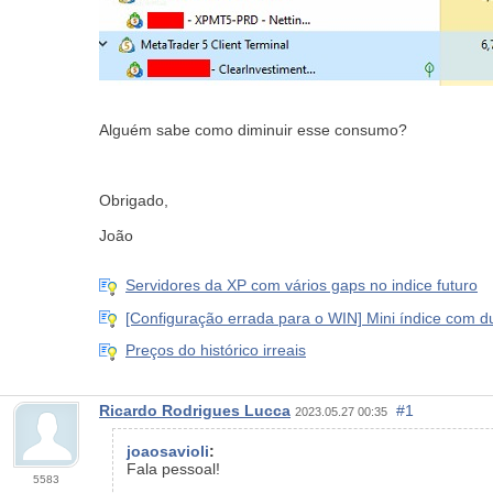
Alguém sabe como diminuir esse consumo?
Obrigado,
João
Servidores da XP com vários gaps no indice futuro
[Configuração errada para o WIN] Mini índice com 
Preços do histórico irreais
Ricardo Rodrigues Lucca
#1
2023.05.27 00:35
joaosavioli
:
Fala pessoal!
5583