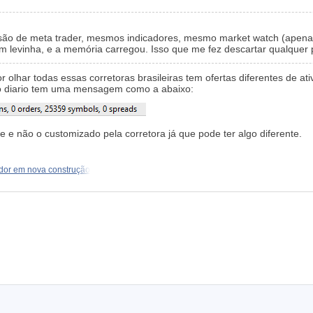
são de meta trader, mesmos indicadores, mesmo market watch (apenas
m levinha, e a memória carregou. Isso que me fez descartar qualquer p
or olhar todas essas corretoras brasileiras tem ofertas diferentes de 
 no diario tem uma mensagem como a abaixo:
e e não o customizado pela corretora já que pode ter algo diferente.
dor em nova construção