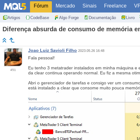
Fórum
Mercado
Sinais
Freelance
V
Artigos
CodeBase
Algo Forge
Documentação
Livro
Diferença absurda de consumo de memória en
Joao Luiz Savioli Filho
2023.05.26 16:48
Fala pessoal!
Eu tenho 3 metatrader instalados em minha máquina e e
451
da clear continua operando normal. Eu fiz a mesma oti
Abri o gerenciador de tarefas e consigo ver um consumo
está instalado a clear que consome muito pouca memóri