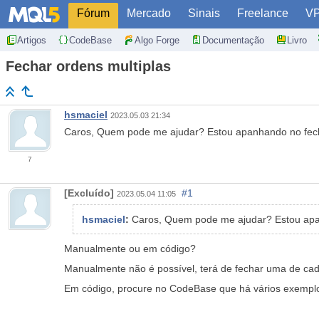
Fórum
Mercado
Sinais
Freelance
V
Artigos
CodeBase
Algo Forge
Documentação
Livro
Fechar ordens multiplas
hsmaciel
2023.05.03 21:34
Caros, Quem pode me ajudar? Estou apanhando no fec
7
[Excluído]
#1
2023.05.04 11:05
hsmaciel
:
Caros, Quem pode me ajudar? Estou apa
Manualmente ou em código?
Manualmente não é possível, terá de fechar uma de cad
Em código, procure no CodeBase que há vários exempl