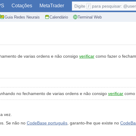
PS
Cotações
MetaTrader
Digite
/
para pesquisar: @user,
Guia Redes Neurais
Calendário
Terminal Web
hamento de varias ordens e não consigo
verificar
como fazer o fechame
nhando no fechamento de varias ordens e não consigo
verificar
como f
a vez.
os. Se não no
CodeBase português
, garanto-lhe que existe no
CodeBas