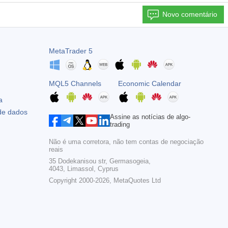
Novo comentário
MetaTrader 5
MQL5 Channels
Economic Calendar
a
 de dados
Assine as notícias de algo-
trading
Não é uma corretora, não tem contas de negociação
reais
35 Dodekanisou str, Germasogeia,
4043, Limassol, Cyprus
Copyright 2000-2026,
MetaQuotes Ltd