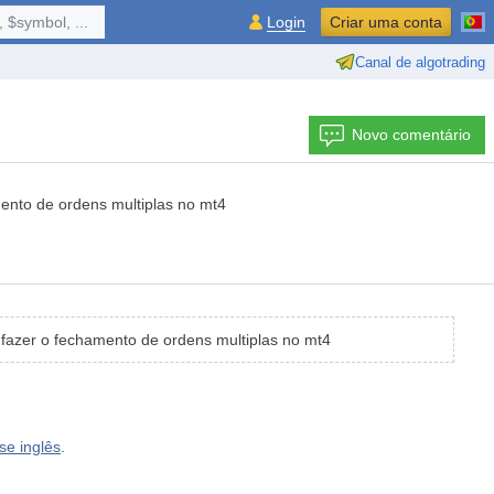
 $symbol, ...
Login
Criar uma conta
Canal de algotrading
Novo comentário
nto de ordens multiplas no mt4
azer o fechamento de ordens multiplas no mt4
e inglês
.