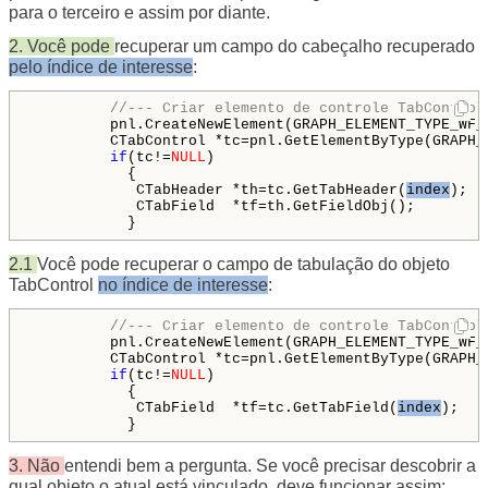
para o terceiro e assim por diante.
2. Você pode
recuperar um campo do cabeçalho recuperado
pelo índice de interesse
:
//--- Criar elemento de controle TabControl
         pnl.CreateNewElement(GRAPH_ELEMENT_TYPE_WF_
         CTabControl *tc=pnl.GetElementByType(GRAPH_
if
(tc!=
NULL
)

           {

            CTabHeader *th=tc.GetTabHeader(
index
);

            CTabField  *tf=th.GetFieldObj();

2.1
Você pode recuperar o campo de tabulação do objeto
TabControl
no índice de interesse
:
//--- Criar elemento de controle TabControl
         pnl.CreateNewElement(GRAPH_ELEMENT_TYPE_WF_
         CTabControl *tc=pnl.GetElementByType(GRAPH_
if
(tc!=
NULL
)

           {

            CTabField  *tf=tc.GetTabField(
index
);

           }
3. Não
entendi bem a pergunta. Se você precisar descobrir a
qual objeto o atual está vinculado, deve funcionar assim: