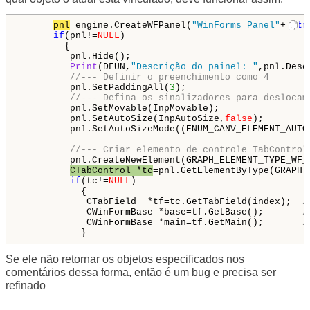
pnl
=engine.CreateWFPanel(
"WinForms Panel"
+(
str
if
(pnl!=
NULL
)

        {

         pnl.Hide();

Print
(DFUN,
"Descrição do painel: "
,pnl.Desc
//--- Definir o preenchimento como 4
         pnl.SetPaddingAll(
3
);

//--- Defina os sinalizadores para deslocam
         pnl.SetMovable(InpMovable);

         pnl.SetAutoSize(InpAutoSize,
false
);

         pnl.SetAutoSizeMode((ENUM_CANV_ELEMENT_AUTO
//--- Criar elemento de controle TabControl
         pnl.CreateNewElement(GRAPH_ELEMENT_TYPE_WF_
CTabControl *tc
=pnl.GetElementByType(GRAPH_
if
(tc!=
NULL
)

           {

            CTabField  *tf=tc.GetTabField(index);  
/
            CWinFormBase *base=tf.GetBase();       
/
            CWinFormBase *main=tf.GetMain();       
/
Se ele não retornar os objetos especificados nos
comentários dessa forma, então é um bug e precisa ser
refinado