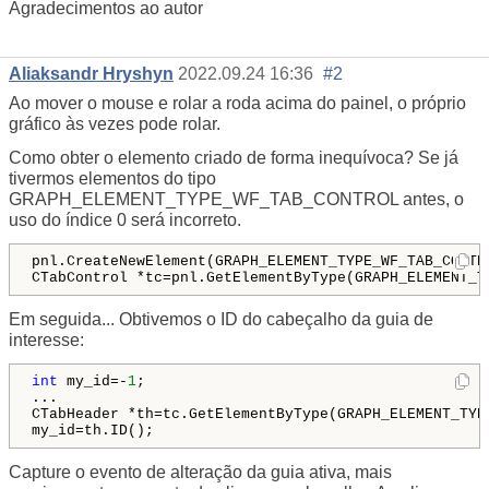
Agradecimentos ao autor
Aliaksandr Hryshyn
2022.09.24 16:36
#2
Ao mover o mouse e rolar a roda acima do painel, o próprio
gráfico às vezes pode rolar.
Como obter o elemento criado de forma inequívoca? Se já
tivermos elementos do tipo
GRAPH_ELEMENT_TYPE_WF_TAB_CONTROL antes, o
uso do índice 0 será incorreto.
pnl.CreateNewElement(GRAPH_ELEMENT_TYPE_WF_TAB_CONTR
CTabControl *tc=pnl.GetElementByType(GRAPH_ELEMENT_T
Em seguida... Obtivemos o ID do cabeçalho da guia de
interesse:
int
 my_id=-
1
;

...

CTabHeader *th=tc.GetElementByType(GRAPH_ELEMENT_TYP
my_id=th.ID();
Capture o evento de alteração da guia ativa, mais