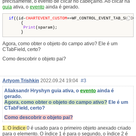
precisamente, o evento de clicar no cabeçalho. Ao clicar na
guia
ativa, o
evento
ainda é gerado.
if
((id-
CHARTEVENT_CUSTOM
==WF_CONTROL_EVENT_TAB_SELEC
     {

Print
(sparam);

     }
Agora, como obter o objeto do campo ativo? Ele é um
CTabField, certo?
Como descobrir o objeto pai?
Artyom Trishkin
2022.09.24 19:04
#3
Aliaksandr Hryshyn guia ativa, o
evento
ainda é
gerado.
Agora, como obter o objeto do campo ativo?
Ele é um
CTabField, certo?
Como descobrir o objeto pai?
1. O índice
0 é usado para o primeiro objeto anexado criado
para o elemento. O índice 1 é para o segundo, o índice 2 é