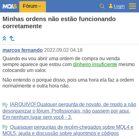
Login
Fórum
Minhas ordens não estão funcionando
corretamente
marcos fernando
2022.09.02 04:18
Quando eu vou abrir uma ordem de compra ou venda
sempre aparece que estou com
dinheiro insuficiente
mesmo
colocando um valor.
Não entendo o porque disso, pois uma hora ela faz a ordem
normalmente e outra hora não.
[ARQUIVO] Qualquer pergunta de novato, de modo a não
desorganizar o fórum. Profissionais, não passem por aqui.
Em nenhum lugar sem você - 3.
Quaisquer perguntas de recém-chegados sobre MQL4 e
MQL5, ajuda e discussão sobre algoritmos e códigos