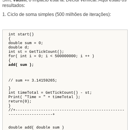
resultados:
1. Ciclo de soma simples (500 milhões de iterações):
int start()
{
double sum = 0;
double d;
int st = GetTickCount();
for( int i = 0; i < 500000000; i ++ )
{
add( sum );
// sum += 3.14159265;
}
int timeTotal = GetTickCount() - st;
Print( "Time = " + timeTotal );
return(0);
}
//+-----------------------------------------------
-------------------+
double add( double sum )