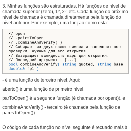
3. Minhas funções são estruturadas. Há funções de nível de
chamada superior (zero), 1º, 2º, etc. Cada função do próximo
nível de chamada é chamada diretamente pela função do
nível anterior. Por exemplo, uma função como esta:
// open
// .pairsToOpen
// .combineAndVerify( )
// Собирает из двух валют символ и выполняет все
проверки, нужные для его открытия.
// Возвращает валидность пары для открытия.
// Последний аргумент - [...]
bool
combineAndVerify
(
string
quoted,
string
base,
double&
fp1
)
- é uma função de terceiro nível. Aqui:
aberto() é uma função de primeiro nível,
parToOpen() é a segunda função (é chamada por open()), e
combineAndVerify() - terceiro (é chamada pela função de
paresToOpen()).
O código de cada função no nível seguinte é recuado mais à