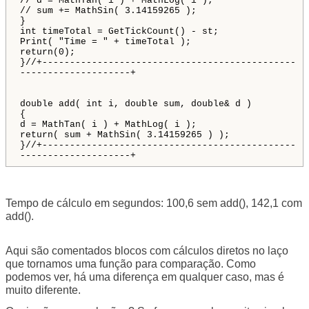
// d = MathTan( i ) + MathLog( i );
// sum += MathSin( 3.14159265 );
}
int timeTotal = GetTickCount() - st;
Print( "Time = " + timeTotal );
return(0);
}//+----------------------------------------------
--------------------+
double add( int i, double sum, double& d )
{
d = MathTan( i ) + MathLog( i );
return( sum + MathSin( 3.14159265 ) );
}//+----------------------------------------------
--------------------+
Tempo de cálculo em segundos: 100,6 sem add(), 142,1 com
add().
Aqui são comentados blocos com cálculos diretos no laço
que tornamos uma função para comparação. Como
podemos ver, há uma diferença em qualquer caso, mas é
muito diferente.