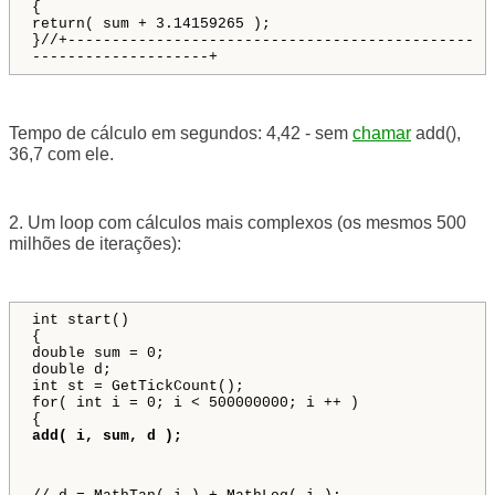
{
return( sum + 3.14159265 );
}//+----------------------------------------------
--------------------+
Tempo de cálculo em segundos: 4,42 - sem
chamar
add(),
36,7 com ele.
2. Um loop com cálculos mais complexos (os mesmos 500
milhões de iterações):
int start()
{
double sum = 0;
double d;
int st = GetTickCount();
for( int i = 0; i < 500000000; i ++ )
{
add( i, sum, d );