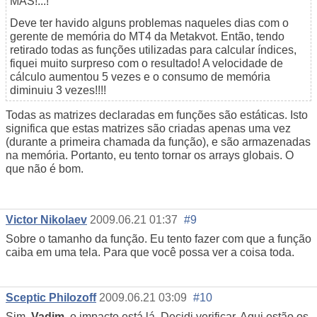
MAS!...!
Deve ter havido alguns problemas naqueles dias com o
gerente de memória do MT4 da Metakvot. Então, tendo
retirado todas as funções utilizadas para calcular índices,
fiquei muito surpreso com o resultado! A velocidade de
cálculo aumentou 5 vezes e o consumo de memória
diminuiu 3 vezes!!!!
Todas as matrizes declaradas em funções são estáticas. Isto
significa que estas matrizes são criadas apenas uma vez
(durante a primeira chamada da função), e são armazenadas
na memória. Portanto, eu tento tornar os arrays globais. O
que não é bom.
Victor Nikolaev
2009.06.21 01:37
#9
Sobre o tamanho da função. Eu tento fazer com que a função
caiba em uma tela. Para que você possa ver a coisa toda.
Sceptic Philozoff
2009.06.21 03:09
#10
Sim,
Vadim
, o impacto está lá. Decidi verificar. Aqui estão os