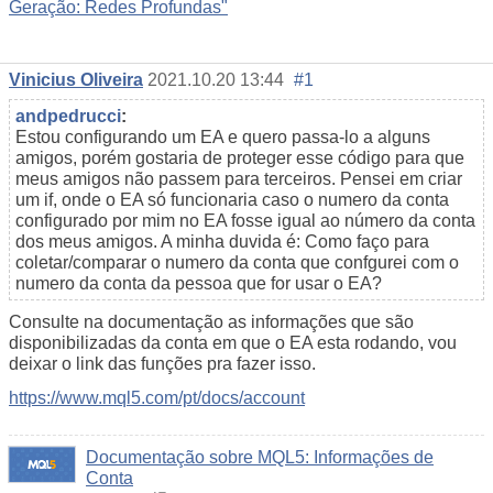
Geração: Redes Profundas"
Vinicius Oliveira
2021.10.20 13:44
#1
andpedrucci
:
Estou configurando um EA e quero passa-lo a alguns
amigos, porém gostaria de proteger esse código para que
meus amigos não passem para terceiros. Pensei em criar
um if, onde o EA só funcionaria caso o numero da conta
configurado por mim no EA fosse igual ao número da conta
dos meus amigos. A minha duvida é: Como faço para
coletar/comparar o numero da conta que confgurei com o
numero da conta da pessoa que for usar o EA?
Consulte na documentação as informações que são
disponibilizadas da conta em que o EA esta rodando, vou
deixar o link das funções pra fazer isso.
https://www.mql5.com/pt/docs/account
Documentação sobre MQL5: Informações de
Conta