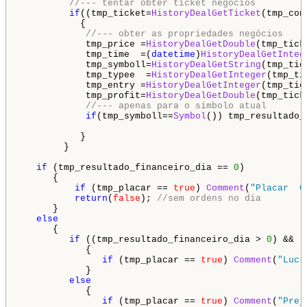
//--- tentar obter ticket negócios 
if
((tmp_ticket=
HistoryDealGetTicket
(tmp_con
           { 

//--- obter as propriedades negócios 
            tmp_price =
HistoryDealGetDouble
(tmp_tick
            tmp_time  =(
datetime
)
HistoryDealGetInteg
            tmp_symboll=
HistoryDealGetString
(tmp_tic
            tmp_typee  =
HistoryDealGetInteger
(tmp_ti
            tmp_entry =
HistoryDealGetInteger
(tmp_tic
            tmp_profit=
HistoryDealGetDouble
(tmp_tick
//--- apenas para o símbolo atual 
if
(tmp_symboll==
Symbol
()) tmp_resultado_
           } 

        } 

if
 (tmp_resultado_financeiro_dia == 
0
)

      {

if
 (tmp_placar == 
true
) 
Comment
(
"Placar  0
return
(
false
); 
//sem ordens no dia
      }

else
      {

if
 ((tmp_resultado_financeiro_dia > 
0
) && (
            {

if
 (tmp_placar == 
true
) 
Comment
(
"Lucr
            }

else
            {

if
 (tmp_placar == 
true
) 
Comment
(
"Prej