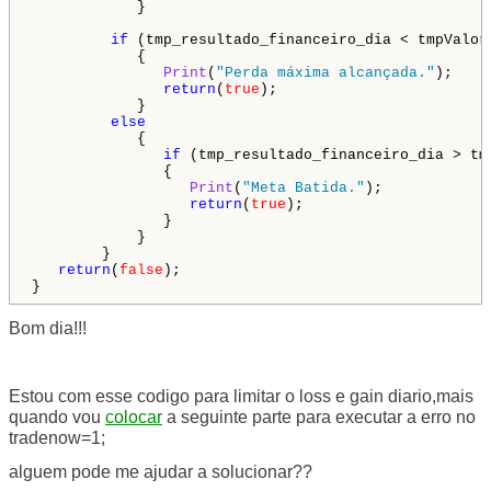
            }

if
 (tmp_resultado_financeiro_dia < tmpValorM
            {

Print
(
"Perda máxima alcançada."
);

return
(
true
);

            }

else
            {

if
 (tmp_resultado_financeiro_dia > tmp
               {

Print
(
"Meta Batida."
);

return
(
true
);

               }

            }    

        }  

return
(
false
);

}   
Bom dia!!!
Estou com esse codigo para limitar o loss e gain diario,mais
quando vou
colocar
a seguinte parte para executar a erro no
tradenow=1;
alguem pode me ajudar a solucionar??