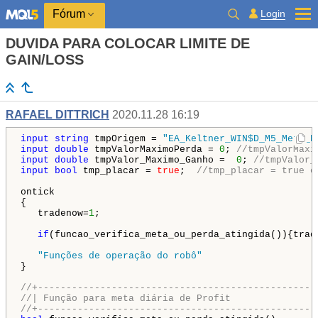
Login
Fórum
DUVIDA PARA COLOCAR LIMITE DE
GAIN/LOSS
RAFAEL DITTRICH
2020.11.28 16:19
input
string
 tmpOrigem = 
"EA_Keltner_WIN$D_M5_Meta_D
input
double
 tmpValorMaximoPerda = 
0
; 
//tmpValorMaxi
input
double
 tmpValor_Maximo_Ganho =  
0
; 
//tmpValor_
input
bool
 tmp_placar = 
true
;  
//tmp_placar = true e
ontick

{

   tradenow=
1
;

if
(funcao_verifica_meta_ou_perda_atingida()){trad
"Funções de operação do robô"
}

//+-------------------------------------------------
//| Função para meta diária de Profit               
//+-------------------------------------------------