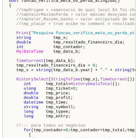
bool
 funcao_verifica_meta_ou_perda_atingida()  

{

//tmpOrigem = comentario de qual local EA foi cha
//tmpValorMaximoPerda = valor máximo desejado com
//tmpValor_Maximo_Ganho = valor estipulado de met
//tmp_placar = true exibe no comment o resultado 
Print
(
"Pesquisa funcao_verifica_meta_ou_perda_ati
string
         tmp_x;

double
         tmp_resultado_financeiro_dia;

int
            tmp_contador;

MqlDateTime
    tmp_data_b;

TimeCurrent
(tmp_data_b);

   tmp_resultado_financeiro_dia = 
0
;

   tmp_x = 
string
(tmp_data_b.year) + 
"."
 + 
string
(tm
HistorySelect
(
StringToTime
(tmp_x),
TimeCurrent
()); 
int
      tmp_total=
HistoryDealsTotal
(); 

ulong
    tmp_ticket=
0
; 

double
   tmp_price; 

double
   tmp_profit; 

datetime
 tmp_time; 

string
   tmp_symboll; 

long
     tmp_typee; 

long
     tmp_entry; 

//--- para todos os negócios 
for
(tmp_contador=
0
;tmp_contador<tmp_total;tmp_c
        { 
