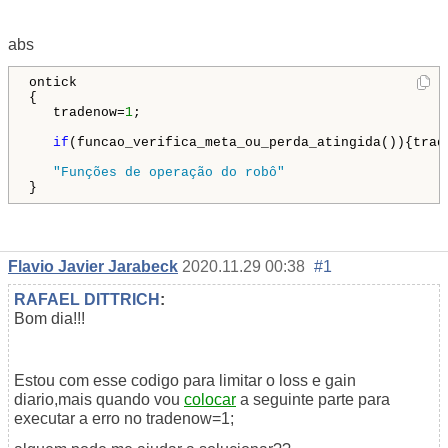
abs
ontick

{

   tradenow=
1
;

if
(funcao_verifica_meta_ou_perda_atingida()){trad
"Funções de operação do robô"
Flavio Javier Jarabeck
2020.11.29 00:38
#1
RAFAEL DITTRICH
:
Bom dia!!!
Estou com esse codigo para limitar o loss e gain
diario,mais quando vou
colocar
a seguinte parte para
executar a erro no tradenow=1;