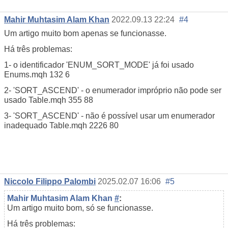
Mahir Muhtasim Alam Khan
2022.09.13 22:24
#4
Um artigo muito bom apenas se funcionasse.
Há três problemas:
1- o identificador 'ENUM_SORT_MODE' já foi usado
Enums.mqh
132
6
2- 'SORT_ASCEND' - o enumerador impróprio não pode ser
usado
Table.mqh
355
88
3- 'SORT_ASCEND' - não é possível usar um enumerador
inadequado
Table.mqh
2226
80
Niccolo Filippo Palombi
2025.02.07 16:06
#5
Mahir Muhtasim Alam Khan
#
:
Um artigo muito bom, só se funcionasse.
Há três problemas: