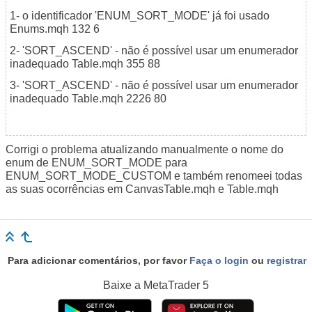
1- o identificador 'ENUM_SORT_MODE' já foi usado
Enums.mqh
132
6
2- 'SORT_ASCEND' - não é possível usar um enumerador
inadequado
Table.mqh
355
88
3- 'SORT_ASCEND' - não é possível usar um enumerador
inadequado
Table.mqh
2226
80
Corrigi o problema atualizando manualmente o nome do
enum de ENUM_SORT_MODE para
ENUM_SORT_MODE_CUSTOM e também renomeei todas
as suas ocorrências em CanvasTable.mqh e Table.mqh
Para adicionar comentários, por favor
Faça o login
ou
registrar
Baixe a
MetaTrader 5