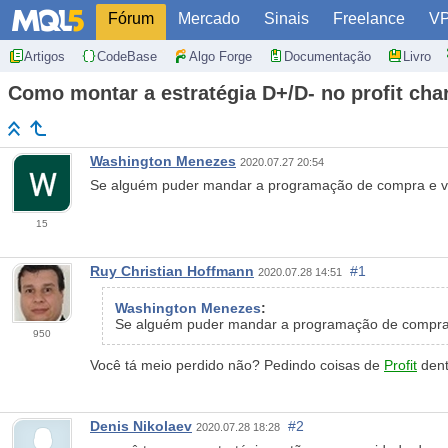
Fórum
Mercado
Sinais
Freelance
V
Artigos
CodeBase
Algo Forge
Documentação
Livro
Como montar a estratégia D+/D- no profit char
Washington Menezes
2020.07.27 20:54
Se alguém puder mandar a programação de compra e v
15
Ruy Christian Hoffmann
#1
2020.07.28 14:51
Washington Menezes
:
Se alguém puder mandar a programação de compra e 
950
Você tá meio perdido não? Pedindo coisas de
Profit
dent
Denis Nikolaev
#2
2020.07.28 18:28