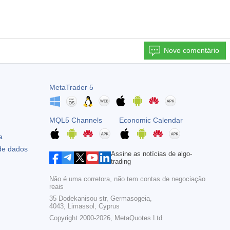
Novo comentário
MetaTrader 5
MQL5 Channels
Economic Calendar
a
 de dados
Assine as notícias de algo-
trading
Não é uma corretora, não tem contas de negociação
reais
35 Dodekanisou str, Germasogeia,
4043, Limassol, Cyprus
Copyright 2000-2026,
MetaQuotes Ltd