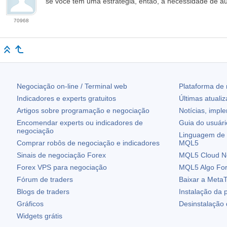
se você tem uma estratégia, então, a necessidade de a
70968
Negociação on-line / Terminal web
Plataforma de
Indicadores e experts gratuitos
Últimas atuali
Artigos sobre programação e negociação
Notícias, impl
Encomendar experts ou indicadores de
Guia do usuár
negociação
Linguagem de 
Comprar robôs de negociação e indicadores
MQL5
Sinais de negociação Forex
MQL5 Cloud N
Forex VPS para negociação
MQL5 Algo Fo
Fórum de traders
Baixar a
MetaT
Blogs de traders
Instalação da 
Gráficos
Desinstalação
Widgets grátis