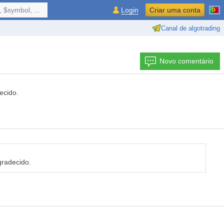
 $symbol, ...
Login
Criar uma conta
Canal de algotrading
Novo comentário
ecido.
gradecido.