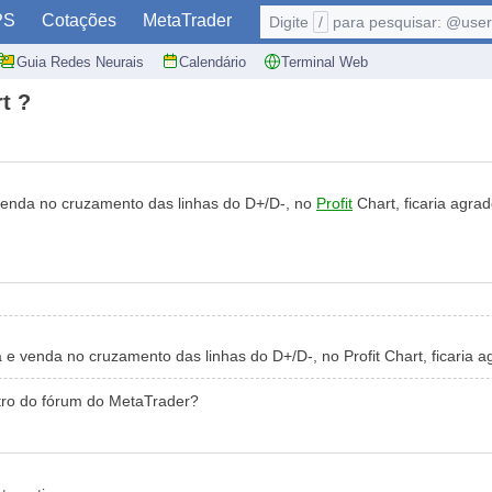
PS
Cotações
MetaTrader
Digite
/
para pesquisar: @user,
Guia Redes Neurais
Calendário
Terminal Web
t ?
enda no cruzamento das linhas do D+/D-, no
Profit
Chart, ficaria agrad
venda no cruzamento das linhas do D+/D-, no Profit Chart, ficaria a
ro do fórum do MetaTrader?