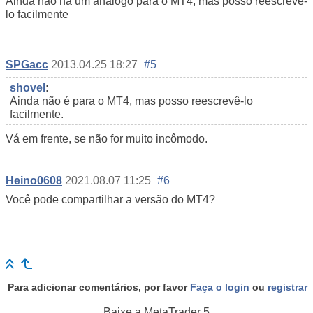
Ainda não há um análogo para o MT4, mas posso reescrevê-
lo facilmente
SPGacc
2013.04.25 18:27
#5
shovel
:
Ainda não é para o MT4, mas posso reescrevê-lo
facilmente.
Vá em frente, se não for muito incômodo.
Heino0608
2021.08.07 11:25
#6
Você pode compartilhar a versão do MT4?
Para adicionar comentários, por favor
Faça o login
ou
registrar
Baixe a
MetaTrader 5