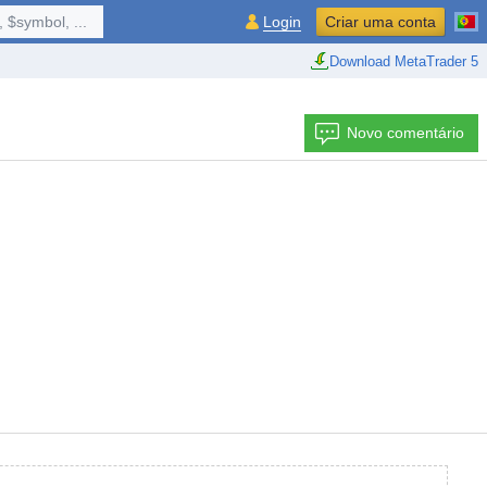
 $symbol, ...
Login
Criar uma conta
Download MetaTrader 5
Novo comentário