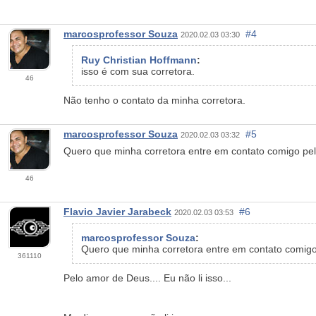
marcosprofessor Souza
#4
2020.02.03 03:30
Ruy Christian Hoffmann
:
isso é com sua corretora.
46
Não tenho o contato da minha corretora.
marcosprofessor Souza
#5
2020.02.03 03:32
Quero que minha corretora entre em contato comigo pel
46
Flavio Javier Jarabeck
#6
2020.02.03 03:53
marcosprofessor Souza
:
Quero que minha corretora entre em contato comigo
361110
Pelo amor de Deus.... Eu não li isso...