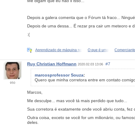
Me digam que eu não li isso...
Depois a galera comenta que o Fórum tá fraco... Ningu
Depois de uma dessa... É rezar pra cair um meteoro e d
:(
Aprendizado de máquina no
O que é uma
Comerciante
Ruy Christian Hoffmann
#7
2020.02.03 13:06
marcosprofessor Souza
:
Quero que minha corretora entre em contato comigo
950
Marcos,
Me desculpe... mas você tá mais perdido que tudo...
Sua corretora é exatamente onde você abriu conta, fez 
Outra coisa, exceto se você for um milionário, ou famos
deles.