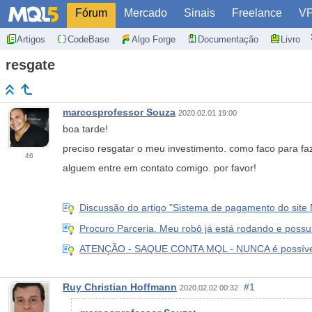
Fórum
Mercado
Sinais
Freelance
V
Artigos
CodeBase
Algo Forge
Documentação
Livro
resgate
marcosprofessor Souza
2020.02.01 19:00
boa tarde!
preciso resgatar o meu investimento. como faco para fa
46
alguem entre em contato comigo. por favor!
Discussão do artigo "Sistema de pagamento do sit
Procuro Parceria. Meu robô já está rodando e possu
ATENÇÃO - SAQUE CONTA MQL - NUNCA é possível re
Ruy Christian Hoffmann
#1
2020.02.02 00:32