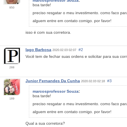
marcosprofessor Souza
:
boa tarde!
950
preciso resgatar o meu investimento. como faco para
alguem entre em contato comigo. por favor!
isso é com sua corretora.
Iago Barbosa
#2
2020.02.03 02:07
Você tem de fechar suas ordens e solicitar para sua corr
288
Junior Fernandes Da Cunha
#3
2020.02.03 02:18
marcosprofessor Souza
:
boa tarde!
189
preciso resgatar o meu investimento. como faco para
alguem entre em contato comigo. por favor!
Qual a sua corretora?