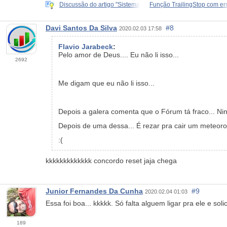
Discussão do artigo "Sistema
Função TrailingStop com er
Davi Santos Da Silva
#8
2020.02.03 17:58
Flavio Jarabeck
:
Pelo amor de Deus.... Eu não li isso...
2692
Me digam que eu não li isso...
Depois a galera comenta que o Fórum tá fraco... Ni
Depois de uma dessa... É rezar pra cair um meteoro
:(
kkkkkkkkkkkkk concordo reset jaja chega
Junior Fernandes Da Cunha
#9
2020.02.04 01:03
Essa foi boa... kkkkk. Só falta alguem ligar pra ele e sol
189