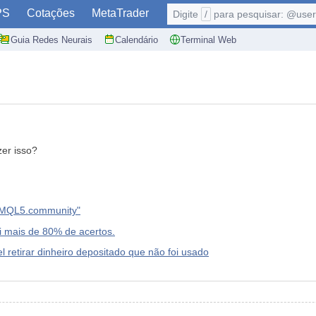
PS
Cotações
MetaTrader
Digite
/
para pesquisar: @user,
Guia Redes Neurais
Calendário
Terminal Web
zer isso?
e MQL5.community"
i mais de 80% de acertos.
tirar dinheiro depositado que não foi usado