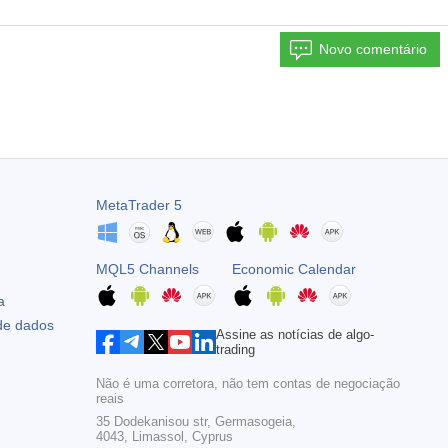
Novo comentário
MetaTrader 5
MQL5 Channels
Economic Calendar
a
 de dados
Assine as notícias de algo-
trading
Não é uma corretora, não tem contas de negociação
reais
35 Dodekanisou str, Germasogeia,
4043, Limassol, Cyprus