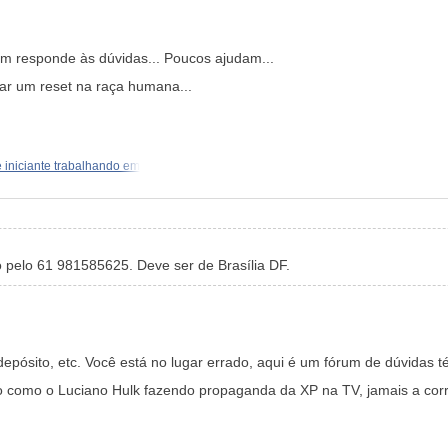
ém responde às dúvidas... Poucos ajudam...
ar um reset na raça humana...
 iniciante trabalhando em
 pelo 61 981585625. Deve ser de Brasília DF.
depósito, etc. Você está no lugar errado, aqui é um fórum de dúvidas
o como o Luciano Hulk fazendo propaganda da XP na TV, jamais a corret