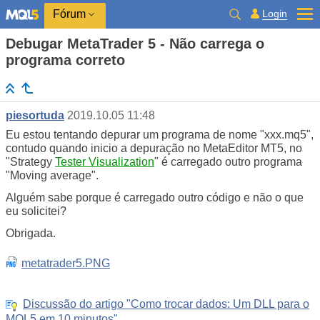
Login
Fórum
Debugar MetaTrader 5 - Não carrega o
programa correto
piesortuda
2019.10.05 11:48
Eu estou tentando depurar um programa de nome "xxx.mq5",
contudo quando inicio a depuração no MetaEditor MT5, no
"Strategy
Tester Visualization
" é carregado outro programa
"Moving average".
Alguém sabe porque é carregado outro código e não o que
eu solicitei?
Obrigada.
metatrader5.PNG
Discussão do artigo "Como trocar dados: Um DLL para o
MQL5 em 10 minutos"