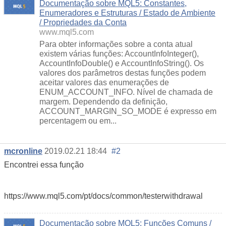
Documentação sobre MQL5: Constantes,
Enumeradores e Estruturas / Estado de Ambiente
/ Propriedades da Conta
www.mql5.com
Para obter informações sobre a conta atual
existem várias funções: AccountInfoInteger(),
AccountInfoDouble() e AccountInfoString(). Os
valores dos parâmetros destas funções podem
aceitar valores das enumerações de
ENUM_ACCOUNT_INFO. Nível de chamada de
margem. Dependendo da definição,
ACCOUNT_MARGIN_SO_MODE é expresso em
percentagem ou em...
mcronline
2019.02.21 18:44
#2
Encontrei essa função
https://www.mql5.com/pt/docs/common/testerwithdrawal
Documentação sobre MQL5: Funções Comuns /