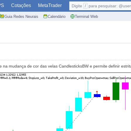
PS
Cotações
MetaTrader
Digite
/
para pesquisar: @user,
Guia Redes Neurais
Calendário
Terminal Web
na mudança de cor das velas CandlesticksBW e permite definir estrit