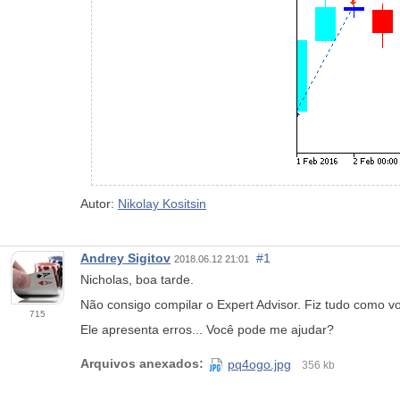
Autor:
Nikolay Kositsin
Andrey Sigitov
#1
2018.06.12 21:01
Nicholas, boa tarde.
Não consigo compilar o Expert Advisor. Fiz tudo como vo
715
Ele apresenta erros... Você pode me ajudar?
Arquivos anexados:
pq4ogo.jpg
356 kb