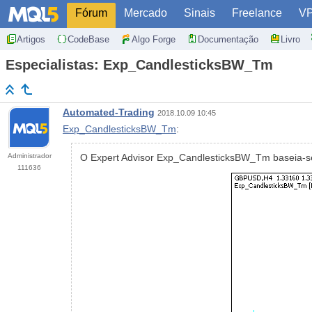
Fórum
Mercado
Sinais
Freelance
V
Artigos
CodeBase
Algo Forge
Documentação
Livro
Especialistas: Exp_CandlesticksBW_Tm
Automated-Trading
2018.10.09 10:45
Exp_CandlesticksBW_Tm
:
Administrador
O Expert Advisor Exp_CandlesticksBW_Tm baseia-se 
111636