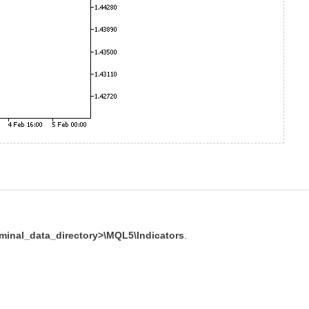
erminal_data_directory>\MQL5\Indicators
.