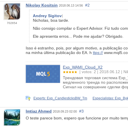
Nikolay Kositsin
#2
2018.06.13 14:56
Andrey Sigitov
:
Nicholas, boa tarde.
702654
Não consigo compilar o Expert Advisor. Fiz tudo com
Ele apresenta erros... Pode me ajudar? Obrigado.
Isso é estranho, pois, por algum motivo, a publicação c
na minha última publicação do EA. h
ttps://
www.mql5.co
Exp_WAMI_Cloud_X2
votos: 2
2018.06.12
Ni
Трендовая торговая система Exp
медленного тренда по расположен
Сигнал на совершение сделки фор
Experts: Exp_CandlesticksBW_Tm
Especialistas: Exp_
Imtiaz Ahmed
#3
2018.09.23 02:00
O teste parece bom, espero que funcione por muito te