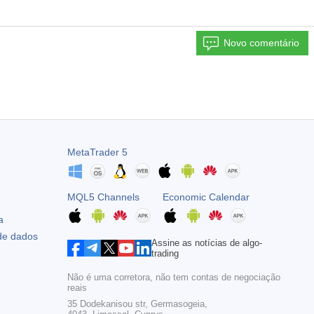
Novo comentário
MetaTrader 5
MQL5 Channels
Economic Calendar
a
 de dados
Assine as notícias de algo-
trading
Não é uma corretora, não tem contas de negociação
reais
35 Dodekanisou str, Germasogeia,