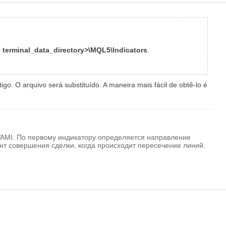
o terminal_data_directory>\MQL5\Indicators
.
o. O arquivo será substituído. A maneira mais fácil de obtê-lo é
WAMI. По первому индикатору определяется направление
нт совершения сделки, когда происходит пересечение линий.