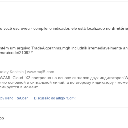
o você escreveu - compilei o indicador, ele está localizado no
diretóri
ontém um arquivo TradeAlgorithms.mqh includnik irremediavelmente antig
m/ru/code/21092#
kolay Kositsin
www.mql5.com
_WAMI_Cloud_X2 построена на основе сигналов двух индикаторов 
ию основной и сигнальной линий, а по второму индикатору - моме
мируется в момент...
BykovTrend_ReOpen
Discussão do artigo "Como
mpo