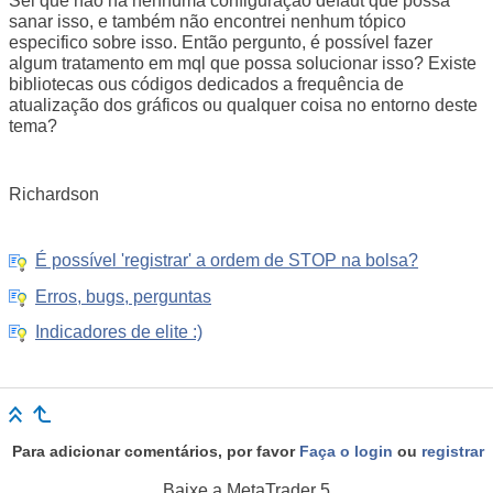
Sei que não há nenhuma configuração defaut que possa
sanar isso, e também não encontrei nenhum tópico
especifico sobre isso. Então pergunto, é possível fazer
algum tratamento em mql que possa solucionar isso? Existe
bibliotecas ous códigos dedicados a frequência de
atualização dos gráficos ou qualquer coisa no entorno deste
tema?
Richardson
É possível 'registrar' a ordem de STOP na bolsa?
Erros, bugs, perguntas
Indicadores de elite :)
Para adicionar comentários, por favor
Faça o login
ou
registrar
Baixe a
MetaTrader 5