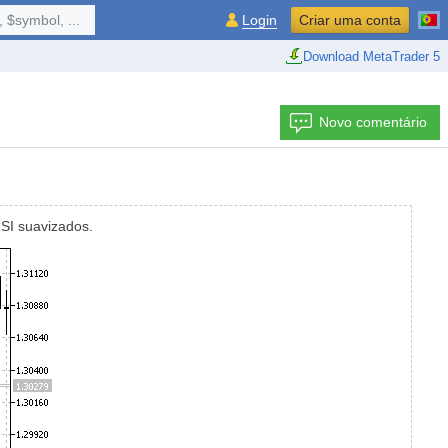
 $symbol, ...
Login
Criar uma conta
Download MetaTrader 5
Novo comentário
RSI suavizados.