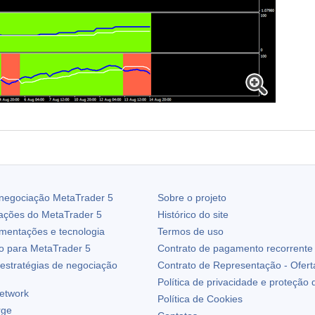
 negociação
MetaTrader 5
Sobre o projeto
zações do
MetaTrader 5
Histórico do site
ementações e tecnologia
Termos de uso
io para
MetaTrader 5
Contrato de pagamento recorrente
estratégias de negociação
Contrato de Representação - Ofert
Política de privacidade e proteção
etwork
Política de Cookies
rge