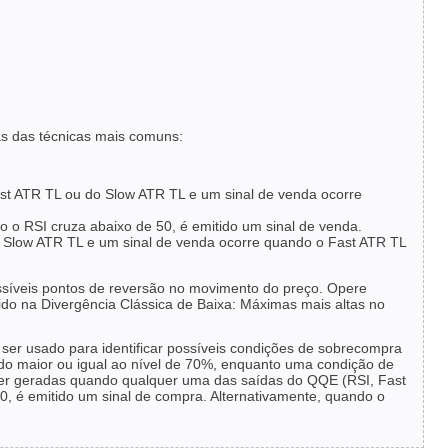
as das técnicas mais comuns:
st ATR TL ou do Slow ATR TL e um sinal de venda ocorre
o o RSI cruza abaixo de 50, é emitido um sinal de venda.
o Slow ATR TL e um sinal de venda ocorre quando o Fast ATR TL
possíveis pontos de reversão no movimento do preço. Opere
ido na Divergência Clássica de Baixa: Máximas mais altas no
e ser usado para identificar possíveis condições de sobrecompra
 maior ou igual ao nível de 70%, enquanto uma condição de
er geradas quando qualquer uma das saídas do QQE (RSI, Fast
, é emitido um sinal de compra. Alternativamente, quando o