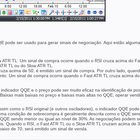
E pode ser usado para gerar sinais de negociação. Aqui estão algum
w ATR TL: Um sinal de compra ocorre quando o RSI cruza acima do Fa
 ATR TL ou do Slow ATR TL.
uza acima de 50, é emitido um sinal de compra. Por outro lado, quand
ento: Um sinal de compra ocorre quando o Fast ATR TL cruza acima d
o indicador QQE e o preço pode ser muito eficaz na identificação de 
 Baixas mais baixas no preço e baixas mais altas no QQE; operar vend
Assim como o RSI original (e outros osciladores), o indicador QQE pod
ma condição de sobrecompra é geralmente descrita como o QQE sendo
 QQE sendo menor ou igual ao nível de 30%. As negociações podem s
is. Quando o RSI, o Fast ATR TL ou o Slow ATR TL cruzam acima de 30
aixo de 70, será emitido um sinal de venda.