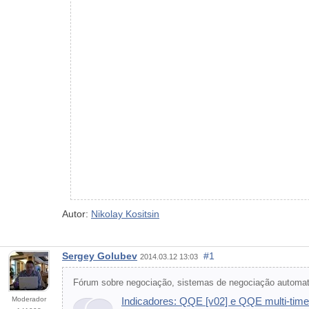
Autor:
Nikolay Kositsin
Sergey Golubev
#1
2014.03.12 13:03
Fórum sobre negociação, sistemas de negociação automati
Moderador
Indicadores: QQE [v02] e QQE multi-time