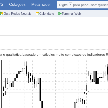
PS
Cotações
MetaTrader
Digite
/
para pesquisar: @user,
Guia Redes Neurais
Calendário
Terminal Web
a e qualitativa baseado em cálculos muito complexos de indicadores 