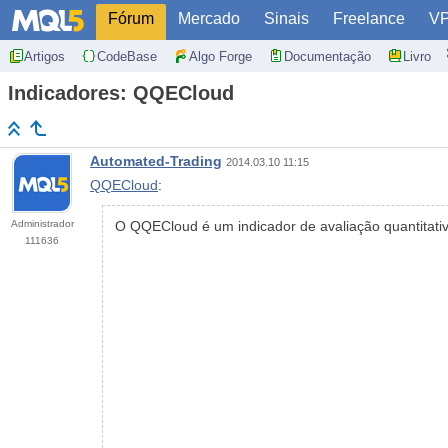
Fórum
Mercado
Sinais
Freelance
V
Artigos
CodeBase
Algo Forge
Documentação
Livro
Indicadores: QQECloud
Automated-Trading
2014.03.10 11:15
QQECloud
:
Administrador
O QQECloud é um indicador de avaliação quantitativ
111636