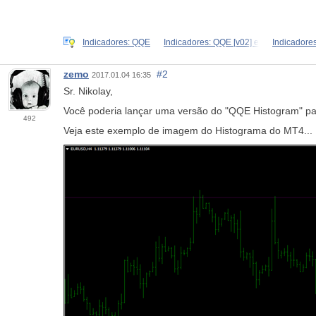
Indicadores: QQE
Indicadores: QQE [v02] e
Indicadore
zemo
#2
2017.01.04 16:35
Sr. Nikolay,
Você poderia lançar uma versão do "QQE Histogram" p
492
Veja este exemplo de imagem do Histograma do MT4...