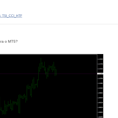
s: TSI_CCI_HTF
ara o MT5?