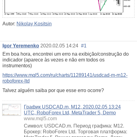
Autor:
Nikolay Kositsin
Igor Yeremenko
2020.02.05 14:24
#1
Em boa hora, encontrei um erro na exibição/construção do
indicador (aparece às vezes e não em todos os
instrumentos)
https://www.mql5.com/ru/charts/11289141/usdcad-m-m12-
roboforex-ltd
Talvez alguém saiba por que esse erro ocorre?
График USDCAD.m, M12, 2020.02.05 13:24
UTC, RoboForex Ltd, MetaTrader 5, Demo
www.mql5.com
Символ: USDCAD.m. Период графика: M12.
Брокер: RoboForex Ltd. Торговая платформа: