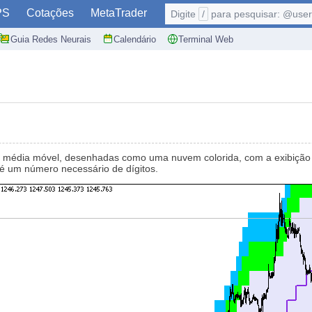
PS
Cotações
MetaTrader
Digite
/
para pesquisar: @user,
Guia Redes Neurais
Calendário
Terminal Web
 média móvel, desenhadas como uma nuvem colorida, com a exibição d
até um número necessário de dígitos.