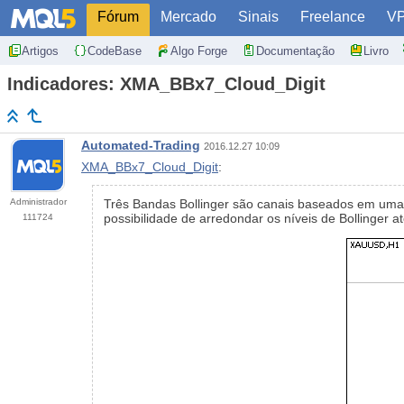
Fórum
Mercado
Sinais
Freelance
V
Artigos
CodeBase
Algo Forge
Documentação
Livro
Indicadores: XMA_BBx7_Cloud_Digit
Automated-Trading
2016.12.27 10:09
XMA_BBx7_Cloud_Digit
:
Administrador
Três Bandas Bollinger são canais baseados em uma
possibilidade de arredondar os níveis de Bollinger 
111724