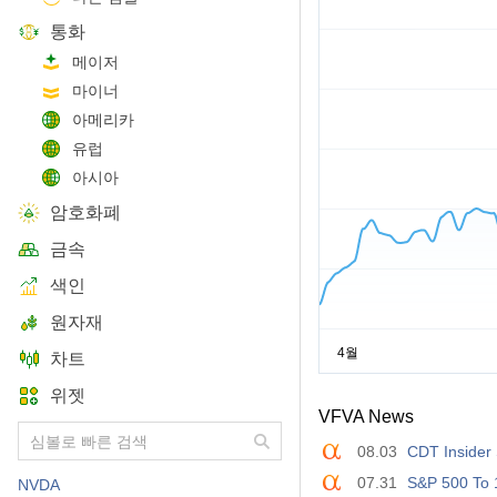
통화
메이저
마이너
아메리카
유럽
아시아
암호화폐
금속
색인
원자재
차트
위젯
VFVA News
08.03
CDT Insider 
07.31
S&P 500 To 
NVDA