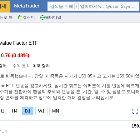
MetaTrader
시세
검색을 위해
/
입력하세요 : @user, $symbol, ...
뉴로 북
캘린더
웹터미널
Value Factor ETF
0.76
(
0.48%
)
달러
수익 통화:
미국 달러
로 변동했습니다. 당일 이 종목은 저가가 159.05이고 고가는 159.50이
lue Factor ETF 변동을 참고하세요. 실시간 쿼트는 여러분이 시장 변동에 빠
 주기를 전환하여 환율의 추세와 변동을 분, 시간, 일, 주 및 월별로 모니
시장 변화를 예측하고 정보에 입각한 거래 결정을 내리십시오.
H1
H4
D1
W1
MN
159
r ETF