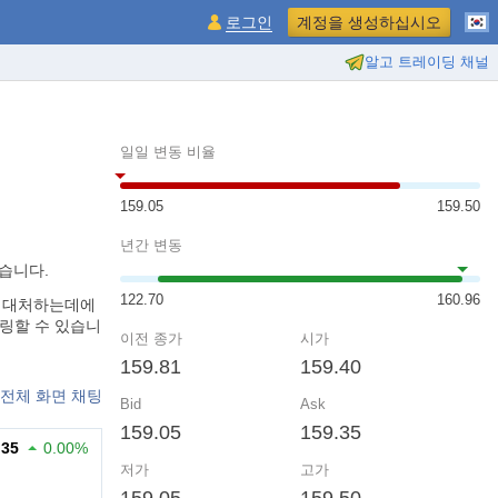
로그인
계정을 생성하십시오
알고 트레이딩 채널
일일 변동 비율
159.05
159.50
년간 변동
었습니다.
122.70
160.96
르게 대처하는데에
터링할 수 있습니
이전 종가
시가
159.81
159.40
전체 화면 채팅
Bid
Ask
159.05
159.35
.35
0.00%
저가
고가