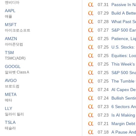
엔비디아
07.31
Passive In N
AAPL
07.29
Build A Bett
애플
07.28
What Past S
MSFT
07.27
S&P 500 Ear
마이크로소프트
AMZN
07.25
Patience, Liq
아마존닷컴
07.25
U.S. Stocks:
TSM
07.25
Equities: L
TSMC(ADR)
07.25
This Week's 
GOOGL
알파벳 Class A
07.25
S&P 500 Sna
AVGO
07.25
The Tumble 
브로드컴
07.24
AI Capex Dep
META
07.24
Bullish Sent
메타
07.23
6 Sectors A
LLY
일라이 릴리
07.23
Is AI Making
TSLA
07.21
Margin Debt
테슬라
07.18
A Pause And