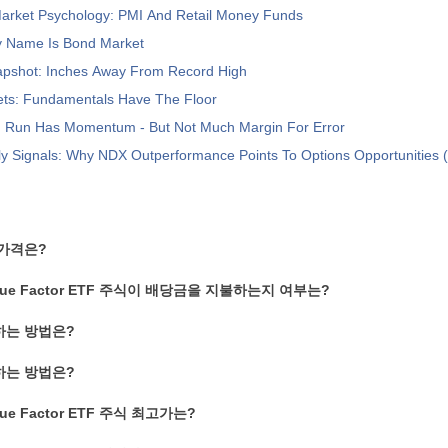
Market Psychology: PMI And Retail Money Funds
hy Name Is Bond Market
pshot: Inches Away From Record High
ets: Fundamentals Have The Floor
I Run Has Momentum - But Not Much Margin For Error
y Signals: Why NDX Outperformance Points To Options Opportunities 
 가격은?
 Value Factor ETF 주식이 배당금을 지불하는지 여부는?
하는 방법은?
하는 방법은?
Value Factor ETF 주식 최고가는?