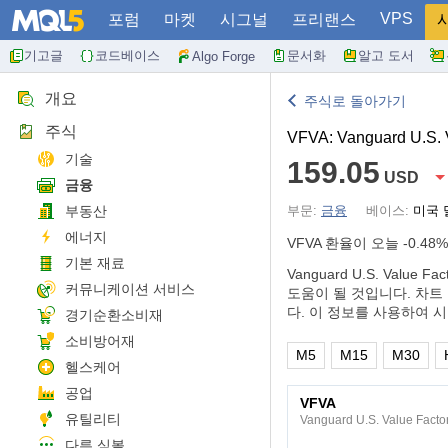
VPS
포럼
마켓
시그널
프리랜스
기고글
코드베이스
문서화
알고 도서
Algo Forge
개요
주식로 돌아가기
주식
VFVA: Vanguard U.S. 
기술
159.05
USD
금융
부동산
부문:
금융
베이스:
미국 
에너지
VFVA 환율이 오늘
-0.48%
기본 재료
Vanguard U.S. Va
커뮤니케이션 서비스
도움이 될 것입니다. 차트
다. 이 정보를 사용하여 
경기순환소비재
소비방어재
M5
M15
M30
헬스케어
공업
VFVA
유틸리티
Vanguard U.S. Value Facto
다른 심볼