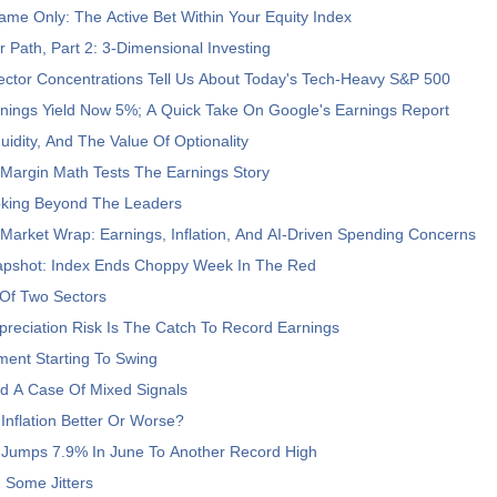
ame Only: The Active Bet Within Your Equity Index
er Path, Part 2: 3-Dimensional Investing
ector Concentrations Tell Us About Today's Tech-Heavy S&P 500
nings Yield Now 5%; A Quick Take On Google's Earnings Report
uidity, And The Value Of Optionality
 Margin Math Tests The Earnings Story
ooking Beyond The Leaders
Market Wrap: Earnings, Inflation, And AI-Driven Spending Concerns
pshot: Index Ends Choppy Week In The Red
Of Two Sectors
reciation Risk Is The Catch To Record Earnings
iment Starting To Swing
nd A Case Of Mixed Signals
 Inflation Better Or Worse?
 Jumps 7.9% In June To Another Record High
 Some Jitters