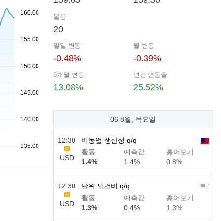
159.05
159.50
볼륨
20
일일 변동
월 변동
-0.48%
-0.39%
6개월 변동
년간 변동율
13.08%
25.52%
06 8월, 목요일
12:30
비농업 생산성 q/q
활동
예측값
훑어보기
USD
1.4%
1.4%
0.8%
12:30
단위 인건비 q/q
활동
예측값
훑어보기
USD
1.3%
0.4%
1.3%