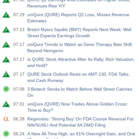
Revenues Rise Y/Y
07.29
uniQure (QURE) Reports Q2 Loss, Misses Revenue
Estimates
07.23
Bristol Myers Squibb (BMY) Reports Next Week: Wall
Street Expects Earnings Growth
07.17
uniQure Trends to Watch as Gene Therapy Bets Shift
Beyond Hemgenix
07.17
Is QURE Stock Attractive After Its Rally, Rich Valuation,
and Hold?
07.17
QURE Stock Outlook Rests on AMT-130, FDA Talks,
and Cash Runway
07.08
3 Biotech Stocks to Watch Before Wall Street Catches
On
07.01
uniQure (QURE) Now Trades Above Golden Cross:
Time to Buy?
06.28
Regenxbio: 'Strong Buy' On FDA Course Reversal For
NAVSUNLI And Potential AA DMD Filing
06.24
A New All-Time High, an 81% Overnight Gain, and One