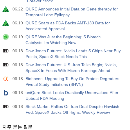
"Forever Stock"
06.22
QURE Announces Initial Data on Gene therapy for
Temporal Lobe Epilepsy
06.19
QURE Soars as FDA Backs AMT-130 Data for
Accelerated Approval
06.19
QURE Was Just the Beginning: 5 Biotech
Catalysts I'm Watching Now
06.18
Dow Jones Futures: Nvidia Leads 5 Chips Near Buy
Points; SpaceX Stock Needs This
06.18
Dow Jones Futures: U.S.-Iran Talks Begin; Nvidia,
SpaceX In Focus With Micron Earnings Ahead
06.18
Biohaven: Upgrading To Buy On Protein Degraders
Pivotal Study Initiations (BHVN)
06.18
uniQure Stock Looks Drastically Undervalued After
Upbeat FDA Meeting
06.18
Stock Market Rallies On Iran Deal Despite Hawkish
Fed; SpaceX Backs Off Highs: Weekly Review
자주 묻는 질문