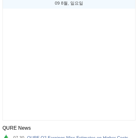
09 8월, 일요일
QURE News
07.30
QURE Q2 Earnings Miss Estimates on Higher Costs,