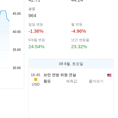
42.71
44.24
볼륨
964
일일 변동
월 변동
-1.36%
-4.96%
6개월 변동
년간 변동율
24.54%
23.32%
08 8월, 토요일
16:45
보먼 연방 위원 연설
활동
예측값
훑어보기
USD