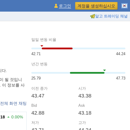
로그인
계정을 생성하십시오
알고 트레이딩 채널
일일 변동 비율
42.71
44.24
년간 변동
니다.
25.79
47.73
이 될 것입니
. 이 정보를 사
이전 종가
시가
43.47
43.38
전체 화면 채팅
Bid
Ask
42.88
43.18
.18
0.00%
저가
고가