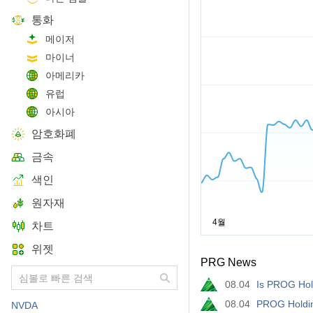
통화
메이저
마이너
아메리카
유럽
아시아
암호화폐
금속
색인
원자재
차트
위젯
PRG News
08.04
Is PROG Hol
08.04
PROG Holdin
NVDA