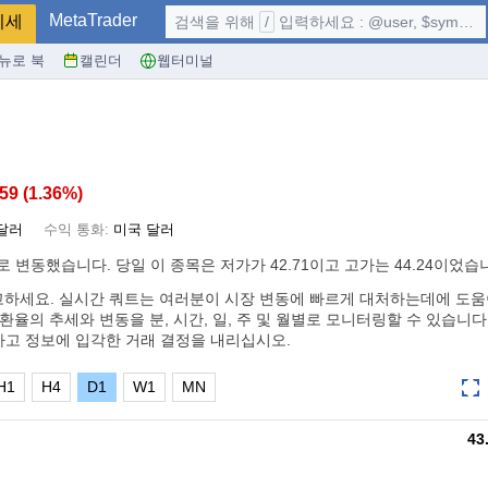
MetaTrader
시세
검색을 위해
/
입력하세요 : @user, $symbol, ...
뉴로 북
캘린더
웹터미널
.59
(
1.36%
)
달러
수익 통화:
미국 달러
로 변동했습니다. 당일 이 종목은 저가가 42.71이고 고가는 44.24이었습
고하세요. 실시간 쿼트는 여러분이 시장 변동에 빠르게 대처하는데에 도움
환율의 추세와 변동을 분, 시간, 일, 주 및 월별로 모니터링할 수 있습니다
하고 정보에 입각한 거래 결정을 내리십시오.
H1
H4
D1
W1
MN
43