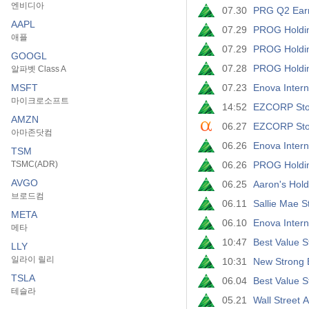
엔비디아
07.30
PRG Q2 Earn
AAPL
07.29
PROG Holdin
애플
07.29
PROG Holdin
GOOGL
07.28
PROG Holdin
알파벳 Class A
MSFT
07.23
Enova Inter
마이크로소프트
14:52
EZCORP Stoc
AMZN
06.27
EZCORP Stoc
아마존닷컴
06.26
Enova Intern
TSM
TSMC(ADR)
06.26
PROG Holding
AVGO
06.25
Aaron's Hold
브로드컴
06.11
Sallie Mae 
META
06.10
Enova Intern
메타
10:47
Best Value S
LLY
일라이 릴리
10:31
New Strong B
TSLA
06.04
Best Value S
테슬라
05.21
Wall Street