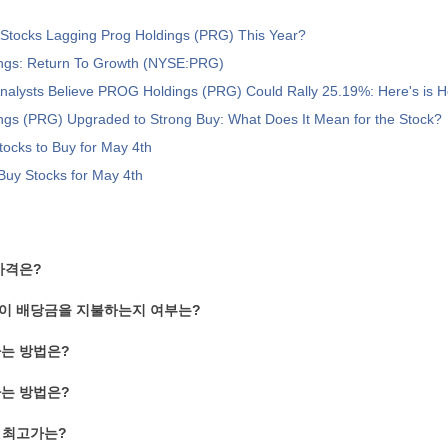
Are Finance Stocks Lagging Prog Holdings (PRG) This Year?
gs: Return To Growth (NYSE:PRG)
Analysts Believe PROG Holdings (PRG) Could Rally 25.19%: Here's is 
gs (PRG) Upgraded to Strong Buy: What Does It Mean for the Stock?
tocks to Buy for May 4th
Buy Stocks for May 4th
가격은?
식이 배당금을 지불하는지 여부는?
하는 방법은?
하는 방법은?
식 최고가는?