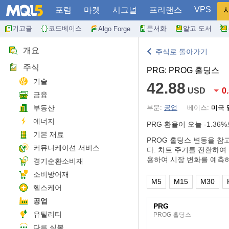
VPS
포럼
마켓
시그널
프리랜스
기고글
코드베이스
문서화
알고 도서
Algo Forge
개요
주식로 돌아가기
주식
PRG: PROG 홀딩스
기술
42.88
USD
0
금융
부동산
부문:
공업
베이스:
미국 
에너지
PRG 환율이 오늘
-1.36%
기본 재료
PROG 홀딩스 변동을 참
커뮤니케이션 서비스
다. 차트 주기를 전환하여 
용하여 시장 변화를 예측
경기순환소비재
소비방어재
M5
M15
M30
헬스케어
공업
PRG
유틸리티
PROG 홀딩스
다른 심볼