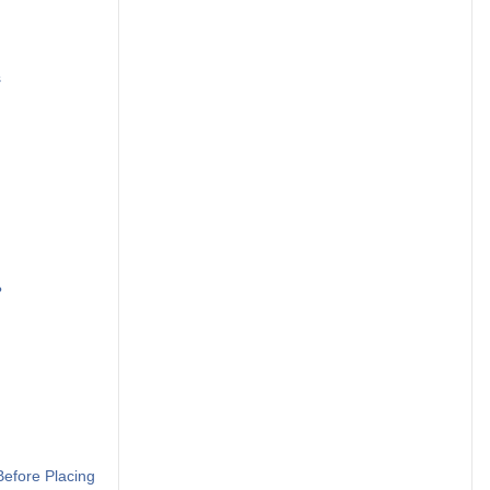
s
?
efore Placing