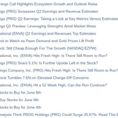
ings Call Highlights Ecosystem Growth and Outlook Raise
gs (PRG) Surpasses Q2 Earnings and Revenue Estimates
gs (PRG) Q2 Earnings: Taking a Look at Key Metrics Versus Estimate
gs Q2 Preview: Leveraging Strengths Amid Market Woes
national (ENVA) Q2 Earnings and Revenues Top Estimates
k to Watch as Pawn Demand and Gold Prices Lift Profit
k: Still Cheap Enough For The Growth (NASDAQ:EZPW)
ational, Inc. (ENVA) Hits Fresh High: Is There Still Room to Run?
s (PRG) Soars 5.1%: Is Further Upside Left in the Stock?
ings Company, Inc. (PRG) Hits Fresh High: Is There Still Room to Run
Stock Tumbles 7.6% on Elevated Charge-Off Concerns
ational, Inc. (ENVA) Hit a 52 Week High, Can the Run Continue?
tocks to Buy for June 8th
uy Stocks for June 8th
tocks to Buy for June 4th
 Analysts Think PROG Holdings (PRG) Could Surge 35.67%: Read This B